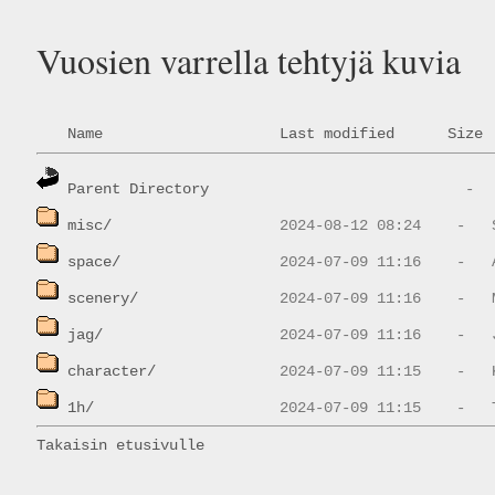
Vuosien varrella tehtyjä kuvia
Name
Last modified
Size
Parent Directory
misc/
space/
scenery/
jag/
character/
1h/
Takaisin etusivulle