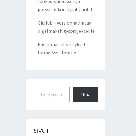
sähkösopimuksen ja
pörssisähkön hyvät puolet
GitHub – Versionhallintaa
ohjelmakehitysprojekteille
Ensimmäiset viritykset
Home Assistantiin
Type your email…
Tilaa
SIVUT