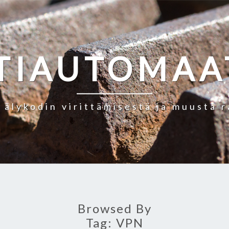
TIAUTOMAA
a älykodin virittämisestä ja muusta 
Browsed By
Tag:
VPN