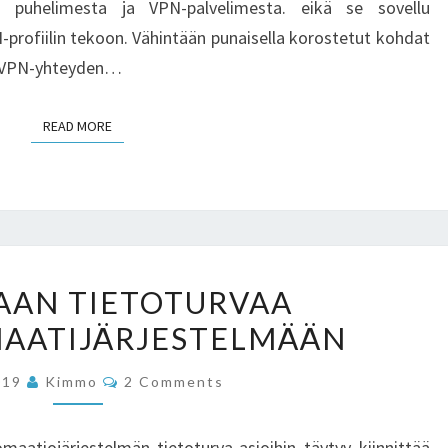
ta: puhelimesta ja VPN-palvelimesta. eikä se sovellu
-profiilin tekoon. Vähintään punaisella korostetut kohdat
öt VPN-yhteyden…
READ MORE
READ MORE
PAREMPAAN
AAN TIETOTURVAA
TIETOTURVAA
AATIJÄRJESTELMÄÄN
KOTIAUTOMAATIJÄRJESTELMÄÄN
Comments
019
Kimmo
2 Comments
atiojärjestelmän tietoturva-asioihin täytyy kiinnittää