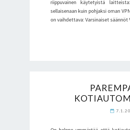
riippuvainen käytetyistä laitteis
sellaisenaan kuin pohjaksi oman VPN
on vaihdettava: Varsinaiset säänn
PAREMP
KOTIAUTOM
7.1.2
On helppo ymmärtää että kotiautoma