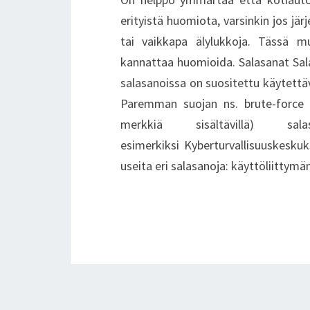
erityistä huomiota, varsinkin jos jär
tai vaikkapa älylukkoja. Tässä m
kannattaa huomioida. Salasanat Sala
salasanoissa on suositettu käytettävä
Paremman suojan ns. brute-force -h
merkkiä sisältävillä) sa
esimerkiksi Kyberturvallisuuskeskuk
useita eri salasanoja: käyttöliittym