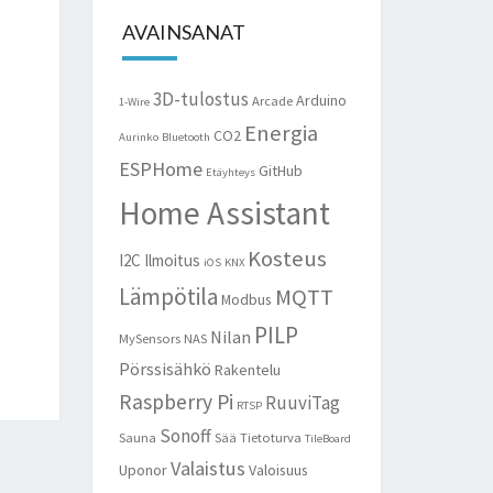
AVAINSANAT
3D-tulostus
Arduino
Arcade
1-Wire
Energia
CO2
Aurinko
Bluetooth
ESPHome
GitHub
Etäyhteys
Home Assistant
Kosteus
I2C
Ilmoitus
iOS
KNX
Lämpötila
MQTT
Modbus
PILP
Nilan
MySensors
NAS
Pörssisähkö
Rakentelu
Raspberry Pi
RuuviTag
RTSP
Sonoff
Sauna
Sää
Tietoturva
TileBoard
Valaistus
Uponor
Valoisuus