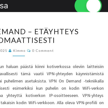
VPN
EMAND – ETÄYHTEYS
ON
OMAATTISESTI
DEMAND
–
Comments
2025
Kimmo
0 Comment
ETÄYHTEYS
AUTOMAATTISESTI
 haluan päästä kiinni kotiverkossa oleviin laitteisiin
avallisesti tämä vaatii VPN-yhteyden käynnistämistä
ai puhelimen asetuksista. VPN On Demand -tekniikalla
isesti esimerkiksi kun puhelin on kodin WiFi-verkon
aa yhteyttä kotiverkon IP-osoitteeseen. VPN-yhteys
 takaisin kodin WiFi-verkkoon. Alla oleva VPN-profiili on