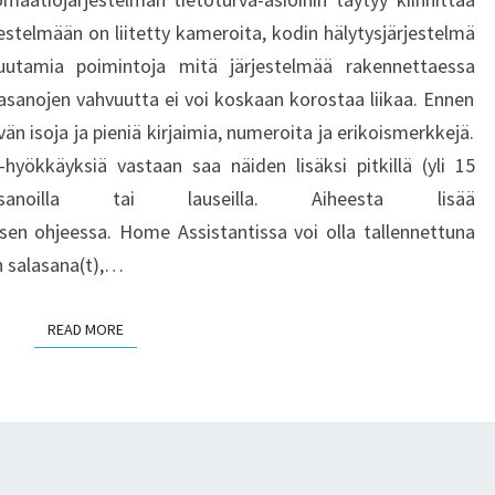
jestelmään on liitetty kameroita, kodin hälytysjärjestelmä
uutamia poimintoja mitä järjestelmää rakennettaessa
sanojen vahvuutta ei voi koskaan korostaa liikaa. Ennen
n isoja ja pieniä kirjaimia, numeroita ja erikoismerkkejä.
yökkäyksiä vastaan saa näiden lisäksi pitkillä (yli 15
lasanoilla tai lauseilla. Aiheesta lisää
sen ohjeessa. Home Assistantissa voi olla tallennettuna
än salasana(t),…
READ MORE
READ MORE