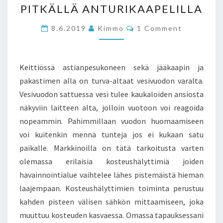
PITKÄLLÄ ANTURIKAAPELILLA
KOSTEUSHÄLYTIN
PITKÄLLÄ
Comments
8.6.2019
Kimmo
1 Comment
ANTURIKAAPELILLA
Keittiössä astianpesukoneen sekä jääkaapin ja
pakastimen alla on turva-altaat vesivuodon varalta.
Vesivuodon sattuessa vesi tulee kaukaloiden ansiosta
näkyviin laitteen alta, jolloin vuotoon voi reagoida
nopeammin. Pahimmillaan vuodon huomaamiseen
voi kuitenkin mennä tunteja jos ei kukaan satu
paikalle. Markkinoilla on tätä tarkoitusta varten
olemassa erilaisia kosteushälyttimiä joiden
havainnointialue vaihtelee lähes pistemäistä hieman
laajempaan. Kosteushälyttimien toiminta perustuu
kahden pisteen välisen sähkön mittaamiseen, joka
muuttuu kosteuden kasvaessa. Omassa tapauksessani