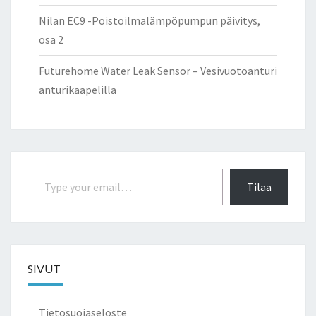
Nilan EC9 -Poistoilmalämpöpumpun päivitys,
osa 2
Futurehome Water Leak Sensor – Vesivuotoanturi
anturikaapelilla
Type your email…
Tilaa
SIVUT
Tietosuojaseloste