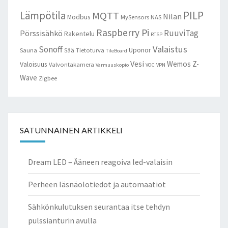
Lämpötila
PILP
MQTT
Nilan
Modbus
MySensors
NAS
Raspberry Pi
RuuviTag
Pörssisähkö
Rakentelu
RTSP
Valaistus
Sonoff
Uponor
Sauna
Sää
Tietoturva
TileBoard
Vesi
Wemos
Z-
Valoisuus
Valvontakamera
Varmuuskopio
VOC
VPN
Wave
Zigbee
SATUNNAINEN ARTIKKELI
Dream LED – Ääneen reagoiva led-valaisin
Perheen läsnäolotiedot ja automaatiot
Sähkönkulutuksen seurantaa itse tehdyn
pulssianturin avulla