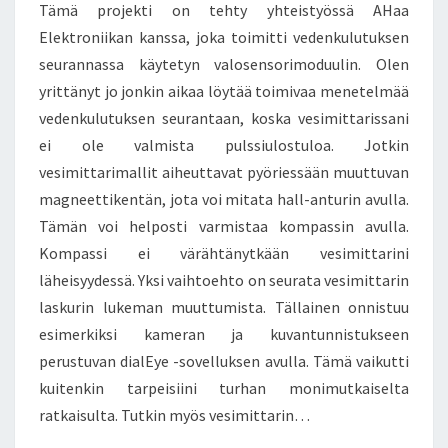
Tämä projekti on tehty yhteistyössä AHaa
Elektroniikan kanssa, joka toimitti vedenkulutuksen
seurannassa käytetyn valosensorimoduulin. Olen
yrittänyt jo jonkin aikaa löytää toimivaa menetelmää
vedenkulutuksen seurantaan, koska vesimittarissani
ei ole valmista pulssiulostuloa. Jotkin
vesimittarimallit aiheuttavat pyöriessään muuttuvan
magneettikentän, jota voi mitata hall-anturin avulla.
Tämän voi helposti varmistaa kompassin avulla.
Kompassi ei värähtänytkään vesimittarini
läheisyydessä. Yksi vaihtoehto on seurata vesimittarin
laskurin lukeman muuttumista. Tällainen onnistuu
esimerkiksi kameran ja kuvantunnistukseen
perustuvan dialEye -sovelluksen avulla. Tämä vaikutti
kuitenkin tarpeisiini turhan monimutkaiselta
ratkaisulta. Tutkin myös vesimittarin…