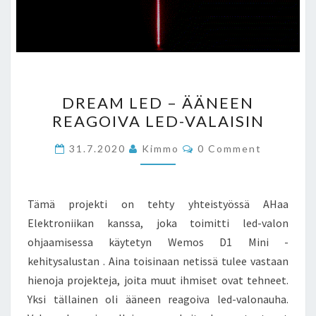
DREAM
DREAM LED – ÄÄNEEN
LED
REAGOIVA LED-VALAISIN
–
ÄÄNEEN
Comments
31.7.2020
Kimmo
0 Comment
REAGOIVA
LED-
VALAISIN
Tämä projekti on tehty yhteistyössä AHaa
Elektroniikan kanssa, joka toimitti led-valon
ohjaamisessa käytetyn Wemos D1 Mini -
kehitysalustan . Aina toisinaan netissä tulee vastaan
hienoja projekteja, joita muut ihmiset ovat tehneet.
Yksi tällainen oli ääneen reagoiva led-valonauha.