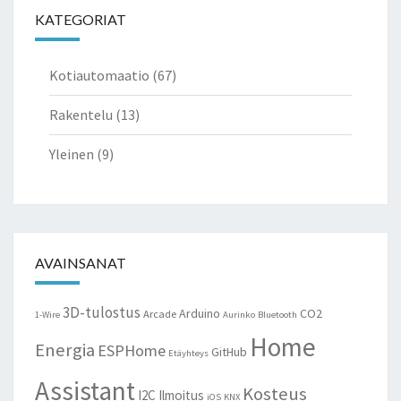
KATEGORIAT
Kotiautomaatio
(67)
Rakentelu
(13)
Yleinen
(9)
AVAINSANAT
3D-tulostus
Arduino
CO2
Arcade
1-Wire
Aurinko
Bluetooth
Home
Energia
ESPHome
GitHub
Etäyhteys
Assistant
Kosteus
I2C
Ilmoitus
iOS
KNX