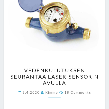
VEDENKULUTUKSEN
VEDENKULUTUKSEN
SEURANTAA
SEURANTAA LASER-SENSORIN
LASER-
AVULLA
SENSORIN
AVULLA
Comments
8.4.2020
Kimmo
18 Comments