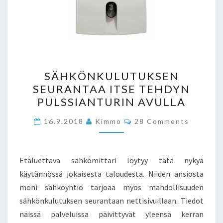
SÄHKÖNKULUTUKSEN
SÄHKÖNKULUTUKSEN
SEURANTAA
SEURANTAA ITSE TEHDYN
ITSE
PULSSIANTURIN AVULLA
TEHDYN
PULSSIANTURIN
Comments
16.9.2018
Kimmo
28 Comments
AVULLA
Etäluettava sähkömittari löytyy tätä nykyä
käytännössä jokaisesta taloudesta. Niiden ansiosta
moni sähköyhtiö tarjoaa myös mahdollisuuden
sähkönkulutuksen seurantaan nettisivuillaan. Tiedot
näissä palveluissa päivittyvät yleensä kerran