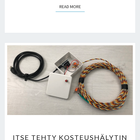
READ MORE
READ MORE
ITSE
ITSE TEHTY KOSTEUSHÄLYTIN
TEHTY