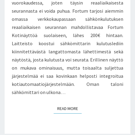
vuorokaudessa, joten täysin reaaliaikaisesta
seurannasta ei voida puhua. Fortum tarjosi aiemmin
omassa verkkokaupassaan sähkönkulutuksen
reaaliaikaisen seurannan mahdollistavaa Fortum
Kotinäyttöä suolaiseen, lähes 200€ hintaan.
Laitteisto koostui sähkömittarin kulutuslediin
kiinnitettävästä langattomasta lähettimestä sekä
näytöstä, josta kulutusta voi seurata. Erillinen näyttö
on mukava ominaisuus, mutta toisaalta suljettua
järjestelmää ei saa kovinkaan helposti integroitua
kotiautomaatiojärjestelmään. Oman taloni
sähkömittari on ulkona…
READ MORE
READ MORE