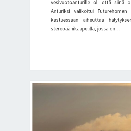
vesivuotoanturille oli että siinä
Anturiksi valikoitui Futurehomen 
kastuessaan aiheuttaa hälytyksen
stereoäänikaapelilla, jossa on…