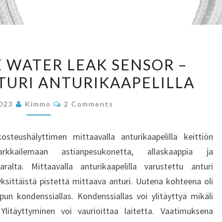
FUTUREHOME
WATER LEAK SENSOR –
WATER
URI ANTURIKAAPELILLA
LEAK
SENSOR
Comments
2023
Kimmo
2 Comments
–
VESIVUOTOANTURI
teushälyttimen mittaavalla anturikaapelilla keittiön
ANTURIKAAPELILLA
kkailemaan astianpesukonetta, allaskaappia ja
ralta. Mittaavalla anturikaapelilla varustettu anturi
ksittäistä pistettä mittaava anturi. Uutena kohteena oli
n kondenssiallas. Kondenssiallas voi ylitäyttyä mikäli
litäyttyminen voi vaurioittaa laitetta. Vaatimuksena