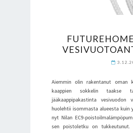
FUTUREHOME 
VESIVUOTOANT
3.12.
Aiemmin olin rakentanut oman kos
kaappien sokkelin taakse tar
jääkaappipakastinta vesivuodon va
huolehtii isommasta alueesta kuin y
nyt Nilan EC9-poistoilmalämpöpumpu
sen poistoletku on tukkeutunut. Y