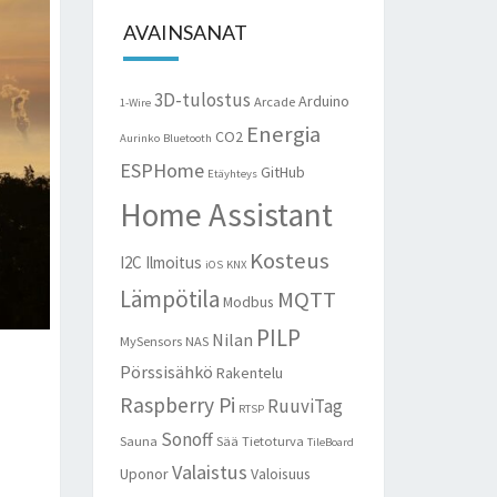
AVAINSANAT
3D-tulostus
Arduino
Arcade
1-Wire
Energia
CO2
Aurinko
Bluetooth
ESPHome
GitHub
Etäyhteys
Home Assistant
Kosteus
I2C
Ilmoitus
iOS
KNX
Lämpötila
MQTT
Modbus
PILP
Nilan
MySensors
NAS
Pörssisähkö
Rakentelu
Raspberry Pi
RuuviTag
RTSP
Sonoff
Sauna
Sää
Tietoturva
TileBoard
Valaistus
Uponor
Valoisuus