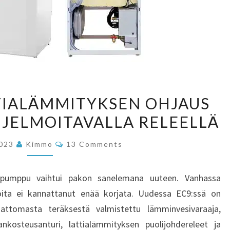
NILAN
TIALÄMMITYKSEN OHJAUS
EC9
HJELMOITAVALLA RELEELLÄ
LATTIALÄMMITYKSEN
OHJAUS
Comments
2023
Kimmo
13 Comments
SHELLY
PRO
öpumppu vaihtui pakon sanelemana uuteen. Vanhassa
1
oita ei kannattanut enää korjata. Uudessa EC9:ssä on
OHJELMOITAVALLA
ttomasta teräksestä valmistettu lämminvesivaraaja,
RELEELLÄ
ankosteusanturi, lattialämmityksen puolijohdereleet ja