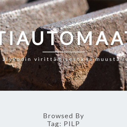
TIAUTOMAA
a älykodin virittämisestä ja muusta 
Browsed By
Tag:
PILP