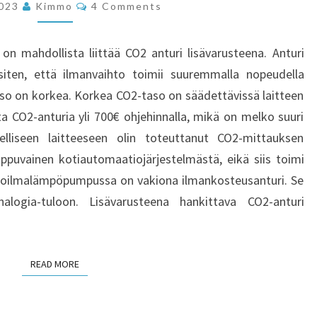
Comments
2023
Kimmo
4 Comments
n mahdollista liittää CO2 anturi lisävarusteena. Anturi
siten, että ilmanvaihto toimii suuremmalla nopeudella
itaso on korkea. Korkea CO2-taso on säädettävissä laitteen
sta CO2-anturia yli 700€ ohjehinnalla, mikä on melko suuri
elliseen laitteeseen olin toteuttanut CO2-mittauksen
riippuvainen kotiautomaatiojärjestelmästä, eikä siis toimi
stoilmalämpöpumpussa on vakiona ilmankosteusanturi. Se
nalogia-tuloon. Lisävarusteena hankittava CO2-anturi
READ MORE
READ MORE