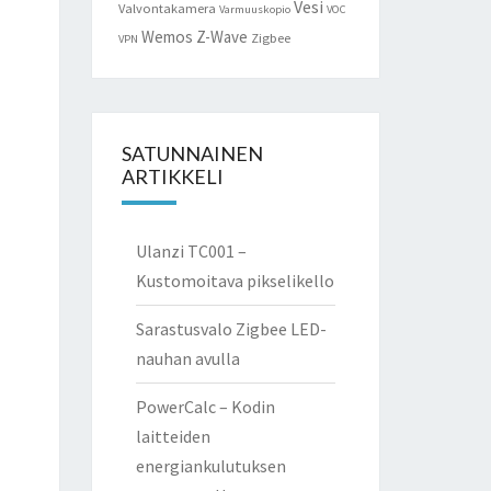
Vesi
Valvontakamera
Varmuuskopio
VOC
Wemos
Z-Wave
Zigbee
VPN
SATUNNAINEN
ARTIKKELI
Ulanzi TC001 –
Kustomoitava pikselikello
Sarastusvalo Zigbee LED-
nauhan avulla
PowerCalc – Kodin
laitteiden
energiankulutuksen