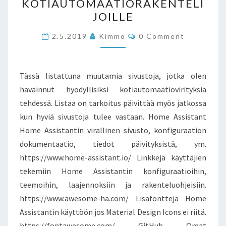
KOTIAUTOMAATIORAKENTELI
JOILLE
Comments
2.5.2019
Kimmo
0 Comment
Tässä listattuna muutamia sivustoja, jotka olen
havainnut hyödyllisiksi kotiautomaatiovirityksiä
tehdessä. Listaa on tarkoitus päivittää myös jatkossa
kun hyviä sivustoja tulee vastaan. Home Assistant
Home Assistantin virallinen sivusto, konfiguraation
dokumentaatio, tiedot päivityksistä, ym.
https://www.home-assistant.io/ Linkkejä käyttäjien
tekemiin Home Assistantin konfiguraatioihin,
teemoihin, laajennoksiin ja rakenteluohjeisiin.
https://www.awesome-ha.com/ Lisäfontteja Home
Assistantin käyttöön jos Material Design Icons ei riitä.
https://fontawesome.com/ GitHub Omat