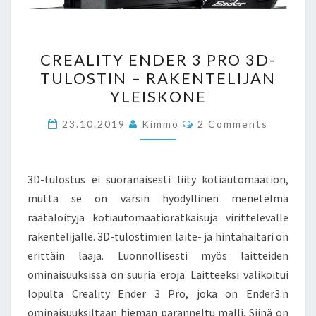
CREALITY
CREALITY ENDER 3 PRO 3D-
ENDER
TULOSTIN – RAKENTELIJAN
3
YLEISKONE
PRO
3D-
Comments
23.10.2019
Kimmo
2 Comments
TULOSTIN
–
RAKENTELIJAN
3D-tulostus ei suoranaisesti liity kotiautomaation,
YLEISKONE
mutta se on varsin hyödyllinen menetelmä
räätälöityjä kotiautomaatioratkaisuja virittelevälle
rakentelijalle. 3D-tulostimien laite- ja hintahaitari on
erittäin laaja. Luonnollisesti myös laitteiden
ominaisuuksissa on suuria eroja. Laitteeksi valikoitui
lopulta Creality Ender 3 Pro, joka on Ender3:n
ominaisuuksiltaan hieman paranneltu malli. Siinä on