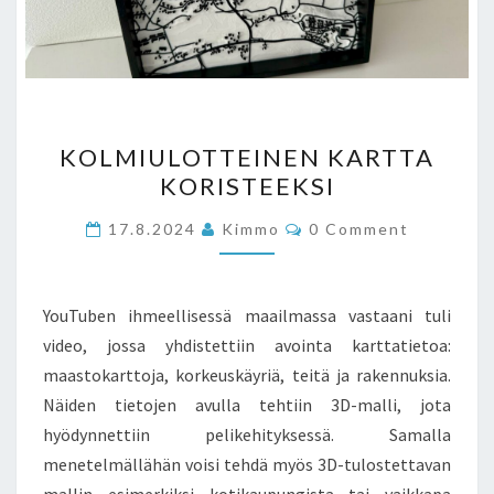
KOLMIULOTTEINEN
KOLMIULOTTEINEN KARTTA
KARTTA
KORISTEEKSI
KORISTEEKSI
Comments
17.8.2024
Kimmo
0 Comment
YouTuben ihmeellisessä maailmassa vastaani tuli
video, jossa yhdistettiin avointa karttatietoa:
maastokarttoja, korkeuskäyriä, teitä ja rakennuksia.
Näiden tietojen avulla tehtiin 3D-malli, jota
hyödynnettiin pelikehityksessä. Samalla
menetelmällähän voisi tehdä myös 3D-tulostettavan