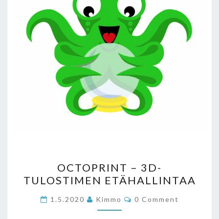
OCTOPRINT
OCTOPRINT – 3D-
–
TULOSTIMEN ETÄHALLINTAA
3D-
TULOSTIMEN
Comments
1.5.2020
Kimmo
0 Comment
ETÄHALLINTAA