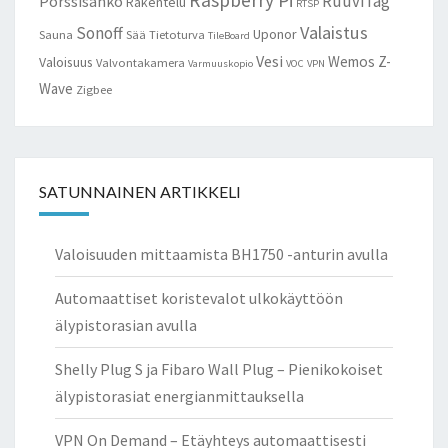
RuuviTag
Pörssisähkö
Rakentelu
RTSP
Valaistus
Sonoff
Uponor
Sauna
Sää
Tietoturva
TileBoard
Vesi
Wemos
Z-
Valoisuus
Valvontakamera
Varmuuskopio
VOC
VPN
Wave
Zigbee
SATUNNAINEN ARTIKKELI
Valoisuuden mittaamista BH1750 -anturin avulla
Automaattiset koristevalot ulkokäyttöön
älypistorasian avulla
Shelly Plug S ja Fibaro Wall Plug – Pienikokoiset
älypistorasiat energianmittauksella
VPN On Demand – Etäyhteys automaattisesti