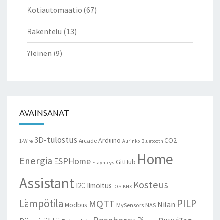
Kotiautomaatio
(67)
Rakentelu
(13)
Yleinen
(9)
AVAINSANAT
3D-tulostus
Arduino
CO2
Arcade
1-Wire
Aurinko
Bluetooth
Home
Energia
ESPHome
GitHub
Etäyhteys
Assistant
Kosteus
I2C
Ilmoitus
iOS
KNX
Lämpötila
PILP
MQTT
Nilan
Modbus
MySensors
NAS
Raspberry Pi