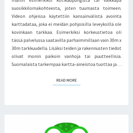
mallin esimerkiksi kotikaupungista tai vaikkapa
suosikkilomakohteesta, joten tuumasta toimeen.
Videon ohjeissa käytettiin kansainvälistä avointa
karttadataa, joka ei meidän pohjoisilla leveyksillä ole
kovinkaan tarkkaa. Esimerkiksi korkeustietoa oli
tässä palvelussa saatavilla parhaimmillaan vain 30m x
30m tarkkuudella. Lisäksi teiden ja rakennusten tiedot
olivat monin paikoin vanhoja tai puutteellisia.
Suomalaista tarkempaa kartta-aineistoa tuottaa ja…
READ MORE
READ MORE