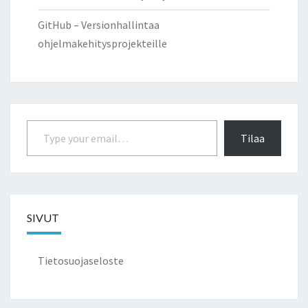
GitHub – Versionhallintaa
ohjelmakehitysprojekteille
Type your email…
Tilaa
SIVUT
Tietosuojaseloste