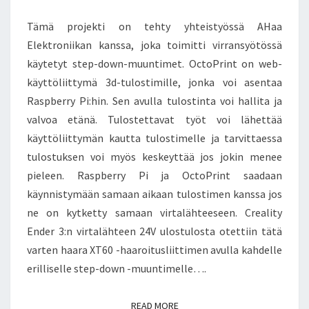
Tämä projekti on tehty yhteistyössä AHaa
Elektroniikan kanssa, joka toimitti virransyötössä
käytetyt step-down-muuntimet. OctoPrint on web-
käyttöliittymä 3d-tulostimille, jonka voi asentaa
Raspberry Pi:hin. Sen avulla tulostinta voi hallita ja
valvoa etänä. Tulostettavat työt voi lähettää
käyttöliittymän kautta tulostimelle ja tarvittaessa
tulostuksen voi myös keskeyttää jos jokin menee
pieleen. Raspberry Pi ja OctoPrint saadaan
käynnistymään samaan aikaan tulostimen kanssa jos
ne on kytketty samaan virtalähteeseen. Creality
Ender 3:n virtalähteen 24V ulostulosta otettiin tätä
varten haara XT60 -haaroitusliittimen avulla kahdelle
erilliselle step-down -muuntimelle….
READ MORE
READ MORE