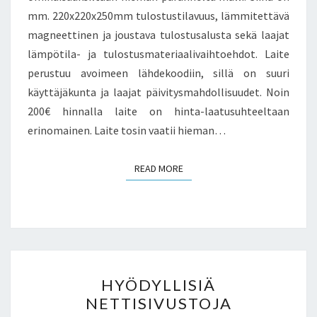
mm. 220x220x250mm tulostustilavuus, lämmitettävä
magneettinen ja joustava tulostusalusta sekä laajat
lämpötila- ja tulostusmateriaalivaihtoehdot. Laite
perustuu avoimeen lähdekoodiin, sillä on suuri
käyttäjäkunta ja laajat päivitysmahdollisuudet. Noin
200€ hinnalla laite on hinta-laatusuhteeltaan
erinomainen. Laite tosin vaatii hieman…
READ MORE
READ MORE
HYÖDYLLISIÄ
HYÖDYLLISIÄ
NETTISIVUSTOJA
NETTISIVUSTOJA
KOTIAUTOMAATIORAKENT