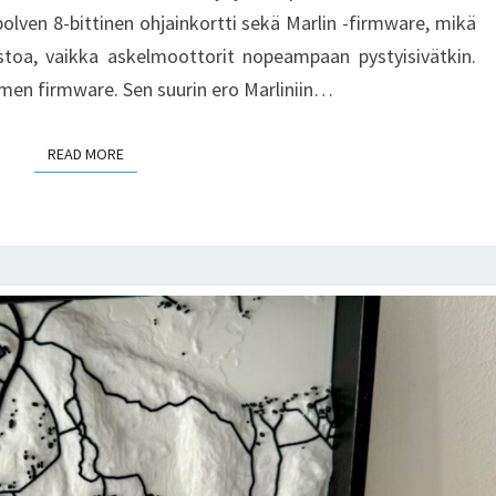
ven 8-bittinen ohjainkortti sekä Marlin -firmware, mikä
stoa, vaikka askelmoottorit nopeampaan pystyisivätkin.
imen firmware. Sen suurin ero Marliniin…
READ MORE
READ MORE