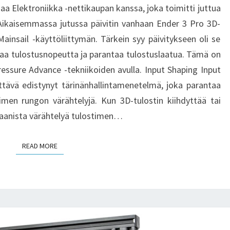
JA
a Elektroniikka -nettikaupan kanssa, joka toimitti juttua
PAREMPAA
 Aikaisemmassa jutussa päivitin vanhaan Ender 3 Pro 3D-
LAATUA
ainsail -käyttöliittymän. Tärkein syy päivitykseen oli se
INPUT
ttaa tulostusnopeutta ja parantaa tulostuslaatua. Tämä on
SHAPING-
ressure Advance -tekniikoiden avulla. Input Shaping Input
JA
tävä edistynyt tärinänhallintamenetelmä, joka parantaa
PRESSURE
imen rungon värähtelyjä. Kun 3D-tulostin kiihdyttää tai
ADVANCE
kaanista värähtelyä tulostimen…
-
TEKNIIKOIDEN
READ MORE
READ MORE
AVULLA