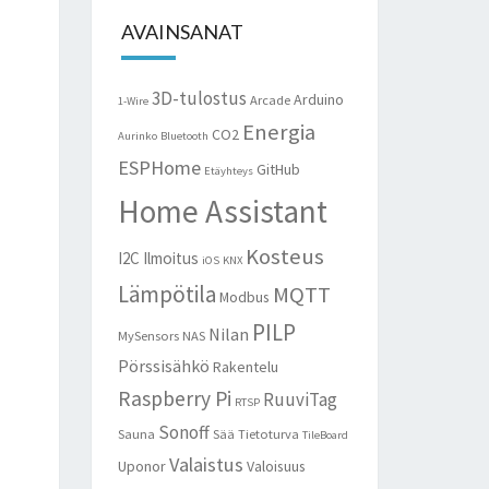
AVAINSANAT
3D-tulostus
Arduino
Arcade
1-Wire
Energia
CO2
Aurinko
Bluetooth
ESPHome
GitHub
Etäyhteys
Home Assistant
Kosteus
I2C
Ilmoitus
iOS
KNX
Lämpötila
MQTT
Modbus
PILP
Nilan
MySensors
NAS
Pörssisähkö
Rakentelu
Raspberry Pi
RuuviTag
RTSP
Sonoff
Sauna
Sää
Tietoturva
TileBoard
Valaistus
Uponor
Valoisuus