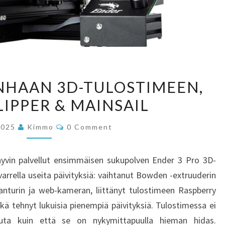
PÄIVITYSTÄ
ANHAAN 3D-TULOSTIMEEN,
VANHAAN
LIPPER & MAINSAIL
3D-
TULOSTIMEEN,
Comments
2025
Kimmo
0 Comment
OSA
1:
vin palvellut ensimmäisen sukupolven Ender 3 Pro 3D-
KLIPPER
varrella useita päivityksiä: vaihtanut Bowden -extruuderin
&
anturin ja web-kameran, liittänyt tulostimeen Raspberry
MAINSAIL
ekä tehnyt lukuisia pienempiä päivityksiä. Tulostimessa ei
uta kuin että se on nykymittapuulla hieman hidas.