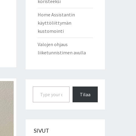
koristeeksi
Home Assistantin
käyttöliittymän
kustomointi
Valojen ohjaus
liiketunnistimen avulla
Type your email…
Tilaa
SIVUT