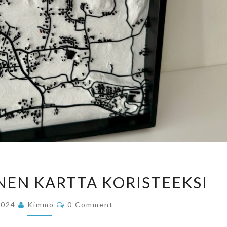
KOLMIULOTTEINEN
EN KARTTA KORISTEEKSI
KARTTA
KORISTEEKSI
Comments
2024
Kimmo
0 Comment