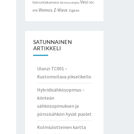
Vesi
Valvontakamera
Varmuuskopio
VOC
Wemos
Z-Wave
Zigbee
VPN
SATUNNAINEN
ARTIKKELI
Ulanzi TC001 –
Kustomoitava pikselikello
Hybridisähkösopimus –
kiinteän
sähkösopimuksen ja
pörssisähkön hyvät puolet
Kolmiulotteinen kartta