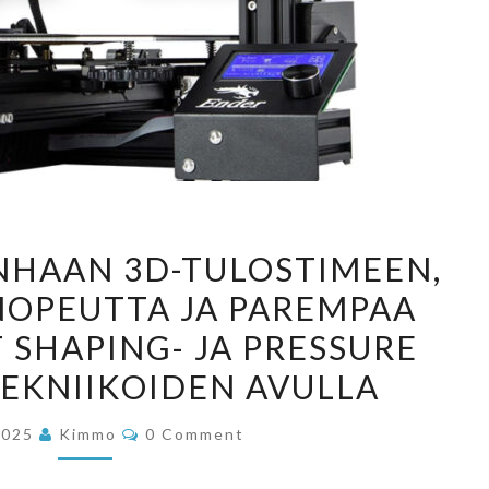
PÄIVITYSTÄ
ANHAAN 3D-TULOSTIMEEN,
VANHAAN
 NOPEUTTA JA PAREMPAA
3D-
 SHAPING- JA PRESSURE
TULOSTIMEEN,
OSA
TEKNIIKOIDEN AVULLA
2:
Comments
2025
Kimmo
0 Comment
LISÄÄ
NOPEUTTA