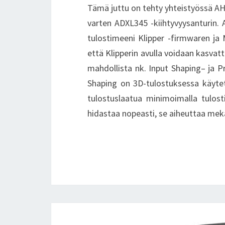
Tämä juttu on tehty yhteistyössä AHa
varten ADXL345 -kiihtyvyysanturin.
tulostimeeni Klipper -firmwaren ja M
että Klipperin avulla voidaan kasva
mahdollista nk. Input Shaping– ja P
Shaping on 3D-tulostuksessa käytet
tulostuslaatua minimoimalla tulost
hidastaa nopeasti, se aiheuttaa me