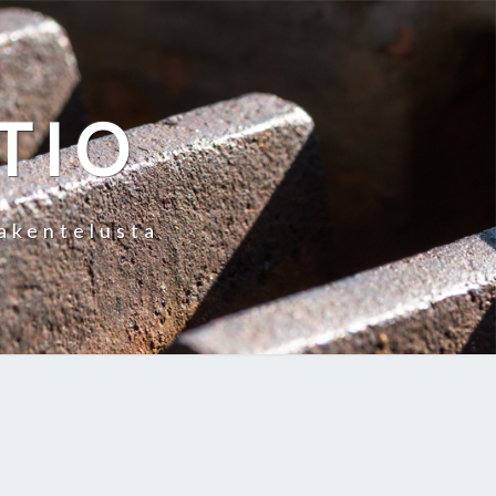
TIO
rakentelusta