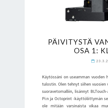
PÄIVITYSTÄ V
OSA 1: K
23.3.
Käytössäni on useamman vuoden hy
tulostin. Olen tehnyt siihen vuosien 
suoravetomalliin, lisännyt BLTouch-
Pi:n ja Octoprint -käyttöliittymän s
ole mitään varsinaista vikaa mu