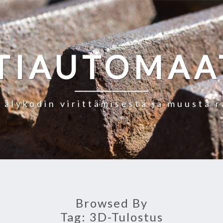
TIAUTOMAA
a älykodin virittämisestä ja muusta 
Browsed By
Tag:
3D-Tulostus