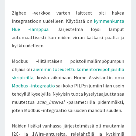
Zigbee -verkkoa varten laitteet piti hakea
integraatioon uudelleen. Käytössä on
kymmenkunta
Hue -lamppua
. Järjestelmä löysi lamput
automaattisesti kun niiden virran katkaisi päältä ja
kytki uudelleen.
Modbus -liitäntäisen poistoilmalämpöpumpun
ohjaus oli
aiemmin toteutettu komentorivipohjaisilla
skripteillä
, koska aikoinaan Home Assistantin oma
Modbus -integraatio
sai koko PILP:n jumiin liian usein
tehdyillä kyselyillä. Nykyisin tuota kyselytaajuutta saa
muutettua
scan_interval
-parametrilla pidemmäksi,
joten Modbus -integraatio sai uuden mahdollisuuden.
Näiden lisäksi vanhassa järjestelmässä oli muutamia
I2C- ja 1Wire-antureita, relelähtöjä ja kytkimiä