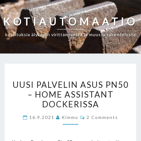
Skip
to
KOTIAUTOMAATIO
content
kirjoituksia älykodin virittämisestä ja muusta rakentelusta
UUSI
UUSI PALVELIN ASUS PN50
PALVELIN
– HOME ASSISTANT
ASUS
DOCKERISSA
PN50
–
Comments
16.9.2021
Kimmo
2 Comments
HOME
ASSISTANT
DOCKERISSA