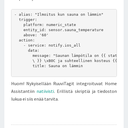
- alias: "Ilmoitus kun sauna on lämmin"

  trigger:

    platform: numeric_state

    entity_id: sensor.sauna_temperature

    above: '60'

  action:

    - service: notify.ios_all

      data:

        message: "Saunan lämpötila on {{ states.se
        \ }} \xB0C ja suhteellinen kosteus {{state
        title: Sauna on lämmin

Huom! Nykyisellään RuuviTagit integroituvat Home
Assistantiin
natiivisti
. Erillistä skriptiä ja tiedoston
lukua ei siis enää tarvita.