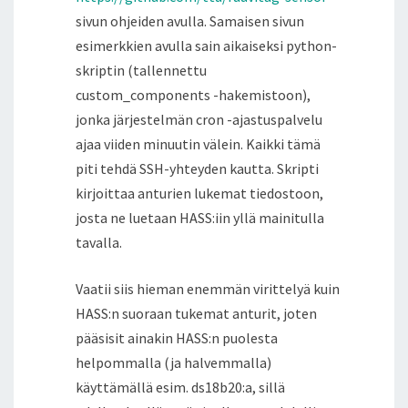
sivun ohjeiden avulla. Samaisen sivun
esimerkkien avulla sain aikaiseksi python-
skriptin (tallennettu
custom_components -hakemistoon),
jonka järjestelmän cron -ajastuspalvelu
ajaa viiden minuutin välein. Kaikki tämä
piti tehdä SSH-yhteyden kautta. Skripti
kirjoittaa anturien lukemat tiedostoon,
josta ne luetaan HASS:iin yllä mainitulla
tavalla.
Vaatii siis hieman enemmän virittelyä kuin
HASS:n suoraan tukemat anturit, joten
pääsisit ainakin HASS:n puolesta
helpommalla (ja halvemmalla)
käyttämällä esim. ds18b20:a, sillä