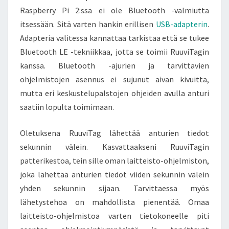
Raspberry Pi 2:ssa ei ole Bluetooth -valmiutta
itsessään. Sitä varten hankin erillisen
USB-adapterin
.
Adapteria valitessa kannattaa tarkistaa että se tukee
Bluetooth LE -tekniikkaa, jotta se toimii RuuviTagin
kanssa. Bluetooth -ajurien ja tarvittavien
ohjelmistojen asennus ei sujunut aivan kivuitta,
mutta eri keskustelupalstojen ohjeiden avulla anturi
saatiin lopulta toimimaan.
Oletuksena RuuviTag lähettää anturien tiedot
sekunnin välein. Kasvattaakseni RuuviTagin
patterikestoa, tein sille oman laitteisto-ohjelmiston,
joka lähettää anturien tiedot viiden sekunnin välein
yhden sekunnin sijaan. Tarvittaessa myös
lähetystehoa on mahdollista pienentää. Omaa
laitteisto-ohjelmistoa varten tietokoneelle piti