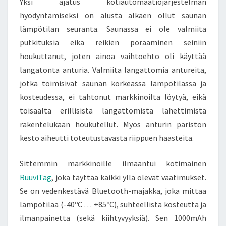
Yksi ajatus kotiautomaatiojärjestelmän
hyödyntämiseksi on alusta alkaen ollut saunan
lämpötilan seuranta. Saunassa ei ole valmiita
putkituksia eikä reikien poraaminen seiniin
houkuttanut, joten ainoa vaihtoehto oli käyttää
langatonta anturia. Valmiita langattomia antureita,
jotka toimisivat saunan korkeassa lämpötilassa ja
kosteudessa, ei tahtonut markkinoilta löytyä, eikä
toisaalta erillisistä langattomista lähettimistä
rakentelukaan houkutellut. Myös anturin pariston
kesto aiheutti toteutustavasta riippuen haasteita.
Sittemmin markkinoille ilmaantui kotimainen
RuuviTag
, joka täyttää kaikki yllä olevat vaatimukset.
Se on vedenkestävä Bluetooth-majakka, joka mittaa
lämpötilaa (-40ºC … +85ºC), suhteellista kosteutta ja
ilmanpainetta (sekä kiihtyvyyksiä). Sen 1000mAh