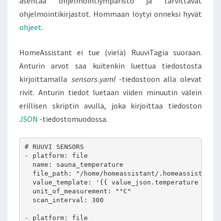
asentaa ohjelmointiympäristö ja tarvittavat
ohjelmointikirjastot. Hommaan löytyi onneksi hyvät
ohjeet
.
HomeAssistant ei tue (vielä) RuuviTagia suoraan.
Anturin arvot saa kuitenkin luettua tiedostosta
kirjoittamalla
sensors.yaml
-tiedostoon alla olevat
rivit. Anturin tiedot luetaan viiden minuutin välein
erillisen skriptin avulla, joka kirjoittaa tiedoston
JSON
-tiedostomuodossa.
# RUUVI SENSORS

- platform: file

  name: sauna_temperature

  file_path: "/home/homeassistant/.homeassistant/c
  value_template: '{{ value_json.temperature }}'

  unit_of_measurement: "°C"

  scan_interval: 300

- platform: file
