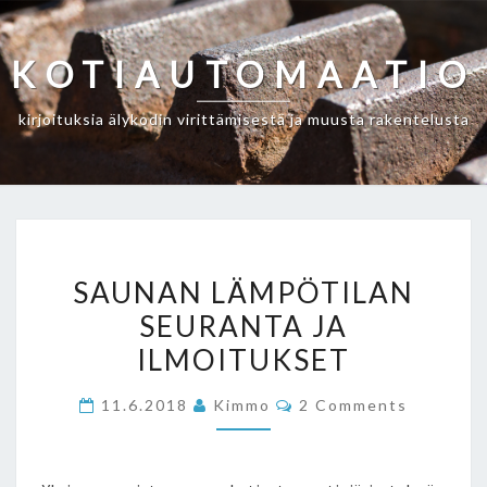
Skip
to
KOTIAUTOMAATIO
content
kirjoituksia älykodin virittämisestä ja muusta rakentelusta
SAUNAN
SAUNAN LÄMPÖTILAN
LÄMPÖTILAN
SEURANTA JA
SEURANTA
ILMOITUKSET
JA
ILMOITUKSET
Comments
11.6.2018
Kimmo
2 Comments