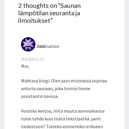
2 thoughts on “
Saunan
lämpötilan seuranta ja
ilmoitukset
”
Jussi
sanoo:
24.8.2018 11:22
Moi,
Mahtava blogi. Olen juuri etsimässä sopivaa
anturia saunaan, joka toimisi home
assistantin kanssa.
Voisitko kertoa, mitä muuta asennuksessa
tulee tehdä kuin lisätä tekstipätkä .yaml
tiedostoon? Tuleeko esimerkiksi erikseen