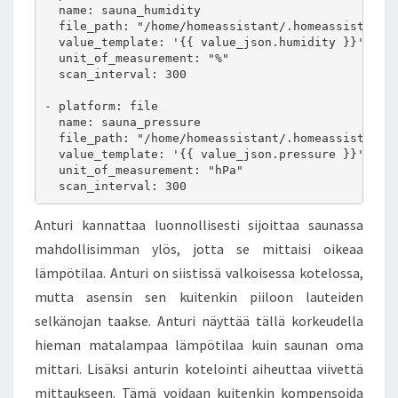
  name: sauna_humidity

  file_path: "/home/homeassistant/.homeassistant/c
  value_template: '{{ value_json.humidity }}'

  unit_of_measurement: "%"

  scan_interval: 300

- platform: file

  name: sauna_pressure

  file_path: "/home/homeassistant/.homeassistant/c
  value_template: '{{ value_json.pressure }}'

  unit_of_measurement: "hPa"

  scan_interval: 300
Anturi kannattaa luonnollisesti sijoittaa saunassa
mahdollisimman ylös, jotta se mittaisi oikeaa
lämpötilaa. Anturi on siistissä valkoisessa kotelossa,
mutta asensin sen kuitenkin piiloon lauteiden
selkänojan taakse. Anturi näyttää tällä korkeudella
hieman matalampaa lämpötilaa kuin saunan oma
mittari. Lisäksi anturin kotelointi aiheuttaa viivettä
mittaukseen. Tämä voidaan kuitenkin kompensoida