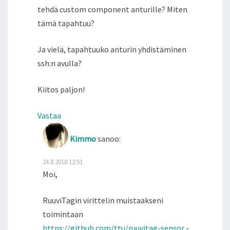
tehdä custom component anturille? Miten
tämä tapahtuu?
Ja vielä, tapahtuuko anturin yhdistäminen
ssh:n avulla?
Kiitos paljon!
Vastaa
Kimmo
sanoo:
24.8.2018 12:51
Moi,
RuuviTagin virittelin muistaakseni
toimintaan
https://github.com/ttu/ruuvitag-sensor
-