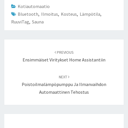
Kotiautomaatio
Bluetooth
,
Ilmoitus
,
Kosteus
,
Lämpötila
,
RuuviTag
,
Sauna
Post
navigation
PREVIOUS
Ensimmäiset Viritykset Home Assistantiin
NEXT
Poistoilmalämpöpumppu Ja Ilmanvaihdon
Automaattinen Tehostus