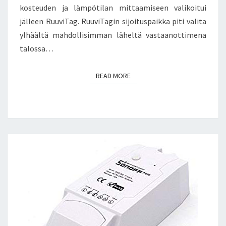
kosteuden ja lämpötilan mittaamiseen valikoitui
jälleen RuuviTag. RuuviTagin sijoituspaikka piti valita
ylhäältä mahdollisimman läheltä vastaanottimena
talossa…
READ MORE
READ MORE