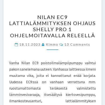
NILAN
NILAN EC9
EC9
LATTIALÄMMITYKSEN OHJAUS
LATTIALÄMMITYKSEN
SHELLY PRO 1
OHJAUS
OHJELMOITAVALLA RELEELLÄ
SHELLY
Comments
PRO
18.11.2023
Kimmo
13 Comments
1
OHJELMOITAVALLA
Vanha Nilan EC9 poistoilmalämpöpumppu vaihtui
RELEELLÄ
pakon sanelemana uuteen. Vanhassa laitteessa ilmeni
muutama vika, joita ei kannattanut enää korjata.
Uudessa EC9:ssä on vanhaan verrattuna mm.
ruostumattomasta teräksestä valmistettu
lämminvesivaraaja, itsesäätyvä kiertovesipumppu,
ilmankosteusanturi, lattialämmityksen