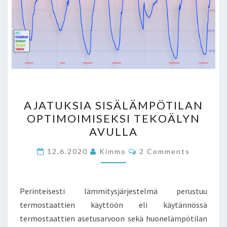
AJATUKSIA
AJATUKSIA SISÄLÄMPÖTILAN
SISÄLÄMPÖTILAN
OPTIMOIMISEKSI TEKOÄLYN
OPTIMOIMISEKSI
AVULLA
TEKOÄLYN
AVULLA
Comments
12.6.2020
Kimmo
2 Comments
Perinteisesti lämmitysjärjestelmä perustuu
termostaattien käyttöön eli käytännössä
termostaattien asetusarvoon sekä huonelämpötilan