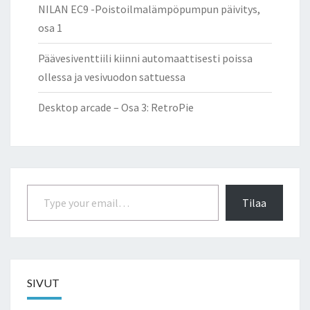
NILAN EC9 -Poistoilmalämpöpumpun päivitys,
osa 1
Päävesiventtiili kiinni automaattisesti poissa
ollessa ja vesivuodon sattuessa
Desktop arcade – Osa 3: RetroPie
Type your email…
Tilaa
SIVUT