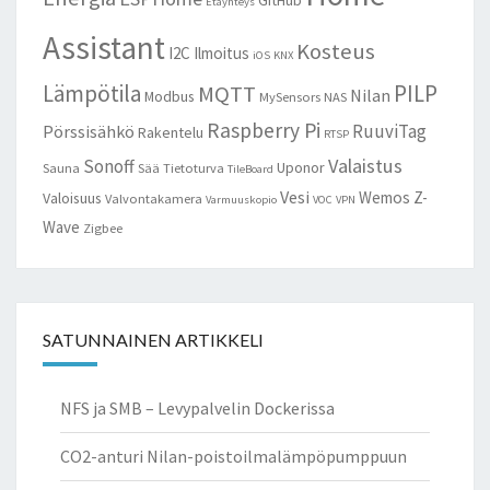
Etäyhteys
Assistant
Kosteus
I2C
Ilmoitus
iOS
KNX
Lämpötila
PILP
MQTT
Nilan
Modbus
MySensors
NAS
Raspberry Pi
RuuviTag
Pörssisähkö
Rakentelu
RTSP
Valaistus
Sonoff
Uponor
Sauna
Sää
Tietoturva
TileBoard
Vesi
Wemos
Z-
Valoisuus
Valvontakamera
Varmuuskopio
VOC
VPN
Wave
Zigbee
SATUNNAINEN ARTIKKELI
NFS ja SMB – Levypalvelin Dockerissa
CO2-anturi Nilan-poistoilmalämpöpumppuun