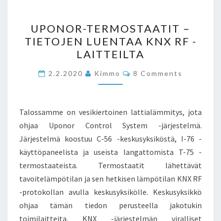
UPONOR-
UPONOR-TERMOSTAATIT –
TERMOSTAATIT
TIETOJEN LUENTAA KNX RF -
–
LAITTEILTA
TIETOJEN
LUENTAA
Comments
2.2.2020
Kimmo
8 Comments
KNX
RF
-
Talossamme on vesikiertoinen lattialämmitys, jota
LAITTEILTA
ohjaa Uponor Control System -järjestelmä.
Järjestelmä koostuu C-56 -keskusyksiköstä, I-76 -
käyttöpaneelista ja useista langattomista T-75 -
termostaateista. Termostaatit lähettävät
tavoitelämpötilan ja sen hetkisen lämpötilan KNX RF
-protokollan avulla keskusyksikölle. Keskusyksikkö
ohjaa tämän tiedon perusteella jakotukin
toimilaitteita. KNX -järjestelmän viralliset