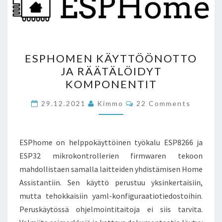
ESPHOMEN
ESPHOMEN KÄYTTÖÖNOTTO
KÄYTTÖÖNOTTO
JA RÄÄTÄLÖIDYT
JA
KOMPONENTIT
RÄÄTÄLÖIDYT
KOMPONENTIT
Comments
29.12.2021
Kimmo
22 Comments
ESPhome on helppokäyttöinen työkalu ESP8266 ja
ESP32 mikrokontrollerien firmwaren tekoon
mahdollistaen samalla laitteiden yhdistämisen Home
Assistantiin. Sen käyttö perustuu yksinkertaisiin,
mutta tehokkaisiin yaml-konfiguraatiotiedostoihin.
Peruskäytössä ohjelmointitaitoja ei siis tarvita.