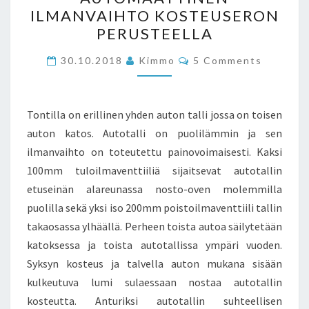
ILMANVAIHTO
ILMANVAIHTO KOSTEUSERON
KOSTEUSERON
PERUSTEELLA
PERUSTEELLA
Comments
30.10.2018
Kimmo
5 Comments
Tontilla on erillinen yhden auton talli jossa on toisen
auton katos. Autotalli on puolilämmin ja sen
ilmanvaihto on toteutettu painovoimaisesti. Kaksi
100mm tuloilmaventtiiliä sijaitsevat autotallin
etuseinän alareunassa nosto-oven molemmilla
puolilla sekä yksi iso 200mm poistoilmaventtiili tallin
takaosassa ylhäällä. Perheen toista autoa säilytetään
katoksessa ja toista autotallissa ympäri vuoden.
Syksyn kosteus ja talvella auton mukana sisään
kulkeutuva lumi sulaessaan nostaa autotallin
kosteutta. Anturiksi autotallin suhteellisen