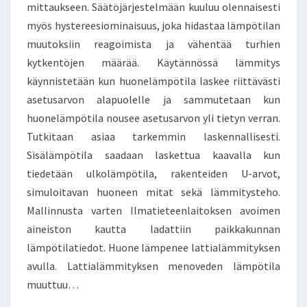
mittaukseen. Säätöjärjestelmään kuuluu olennaisesti
myös hystereesiominaisuus, joka hidastaa lämpötilan
muutoksiin reagoimista ja vähentää turhien
kytkentöjen määrää. Käytännössä lämmitys
käynnistetään kun huonelämpötila laskee riittävästi
asetusarvon alapuolelle ja sammutetaan kun
huonelämpötila nousee asetusarvon yli tietyn verran.
Tutkitaan asiaa tarkemmin laskennallisesti.
Sisälämpötila saadaan laskettua kaavalla kun
tiedetään ulkolämpötila, rakenteiden U-arvot,
simuloitavan huoneen mitat sekä lämmitysteho.
Mallinnusta varten Ilmatieteenlaitoksen avoimen
aineiston kautta ladattiin paikkakunnan
lämpötilatiedot. Huone lämpenee lattialämmityksen
avulla. Lattialämmityksen menoveden lämpötila
muuttuu…