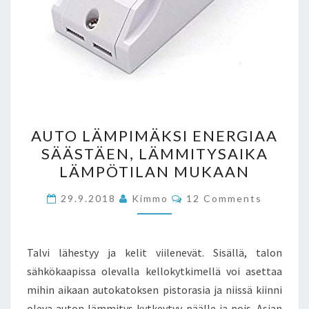
AUTO
AUTO LÄMPIMÄKSI ENERGIAA
LÄMPIMÄKSI
SÄÄSTÄEN, LÄMMITYSAIKA
ENERGIAA
LÄMPÖTILAN MUKAAN
SÄÄSTÄEN,
LÄMMITYSAIKA
Comments
29.9.2018
Kimmo
12 Comments
LÄMPÖTILAN
MUKAAN
Talvi lähestyy ja kelit viilenevät. Sisällä, talon
sähkökaapissa olevalla kellokytkimellä voi asettaa
mihin aikaan autokatoksen pistorasia ja niissä kiinni
oleva auton lämmitys kytkeytyy päälle ja pois. Asian