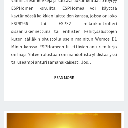
Valmiita esimerkkejä ja kattava dokumentaatio löytyy
ESPHomen -sivuilta. ESPHomea voi käyttää
käytännössä kaikkien laitteiden kanssa, joissa on joko
ESP8266 tai ESP32 mikrokontrolleri
sisäänrakennettuna tai erillisten kehitysalustojen
kuten tälläkin sivustolla usein mainitun Wemos D1
Minin kanssa. ESPHomeen liitettävien anturien kirjo
on laaja. Yhteen alustaan on mahdollista yhdistää yksi
tai useampi anturi samanaikaisesti. Jos…
READ MORE
READ MORE