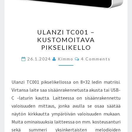
ULANZI
ULANZI TC001 –
TC001
KUSTOMOITAVA
–
PIKSELIKELLO
KUSTOMOITAVA
PIKSELIKELLO
Comments
26.1.2024
Kimmo
4 Comments
Ulanzi TC001 pikselikellossa on 8×32 ledin matriisi.
Virtansa laite saa sisäänrakennetusta akusta tai USB-
C -laturin kautta. Laitteessa on sisäänrakennettu
valoisuuden mittaus, jonka avulla se osaa säätää
näytön kirkkautta ympäröivän valoisuuden mukaan.
Muita ominaisuuksia laitteessa on mm. kosteusanturi
sekä summeri yksinkertaisten melodioiden