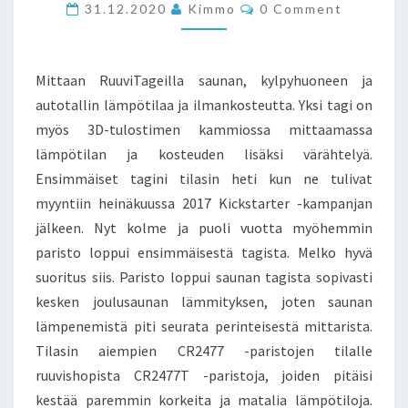
FIRMWAREN
Comments
31.12.2020
Kimmo
0 Comment
PÄIVITYS
Mittaan RuuviTageilla saunan, kylpyhuoneen ja
autotallin lämpötilaa ja ilmankosteutta. Yksi tagi on
myös 3D-tulostimen kammiossa mittaamassa
lämpötilan ja kosteuden lisäksi värähtelyä.
Ensimmäiset tagini tilasin heti kun ne tulivat
myyntiin heinäkuussa 2017 Kickstarter -kampanjan
jälkeen. Nyt kolme ja puoli vuotta myöhemmin
paristo loppui ensimmäisestä tagista. Melko hyvä
suoritus siis. Paristo loppui saunan tagista sopivasti
kesken joulusaunan lämmityksen, joten saunan
lämpenemistä piti seurata perinteisestä mittarista.
Tilasin aiempien CR2477 -paristojen tilalle
ruuvishopista CR2477T -paristoja, joiden pitäisi
kestää paremmin korkeita ja matalia lämpötiloja.