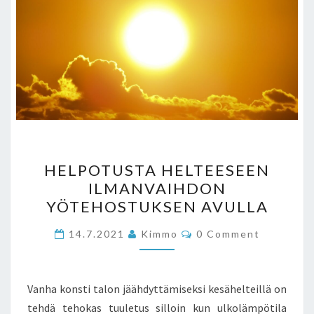
HELPOTUSTA
HELPOTUSTA HELTEESEEN
HELTEESEEN
ILMANVAIHDON
ILMANVAIHDON
YÖTEHOSTUKSEN AVULLA
YÖTEHOSTUKSEN
AVULLA
Comments
14.7.2021
Kimmo
0 Comment
Vanha konsti talon jäähdyttämiseksi kesähelteillä on
tehdä tehokas tuuletus silloin kun ulkolämpötila