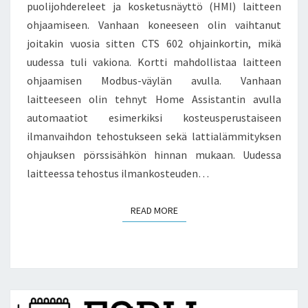
puolijohdereleet ja kosketusnäyttö (HMI) laitteen
ohjaamiseen. Vanhaan koneeseen olin vaihtanut
joitakin vuosia sitten CTS 602 ohjainkortin, mikä
uudessa tuli vakiona. Kortti mahdollistaa laitteen
ohjaamisen Modbus-väylän avulla. Vanhaan
laitteeseen olin tehnyt Home Assistantin avulla
automaatiot esimerkiksi kosteusperustaiseen
ilmanvaihdon tehostukseen sekä lattialämmityksen
ohjauksen pörssisähkön hinnan mukaan. Uudessa
laitteessa tehostus ilmankosteuden…
READ MORE
READ MORE