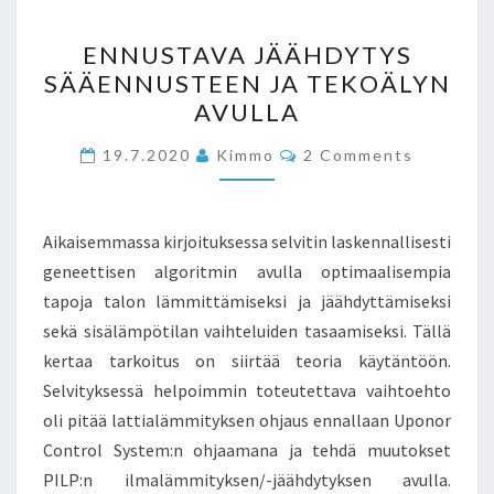
ENNUSTAVA
ENNUSTAVA JÄÄHDYTYS
JÄÄHDYTYS
SÄÄENNUSTEEN JA TEKOÄLYN
SÄÄENNUSTEEN
AVULLA
JA
TEKOÄLYN
Comments
19.7.2020
Kimmo
2 Comments
AVULLA
Aikaisemmassa kirjoituksessa selvitin laskennallisesti
geneettisen algoritmin avulla optimaalisempia
tapoja talon lämmittämiseksi ja jäähdyttämiseksi
sekä sisälämpötilan vaihteluiden tasaamiseksi. Tällä
kertaa tarkoitus on siirtää teoria käytäntöön.
Selvityksessä helpoimmin toteutettava vaihtoehto
oli pitää lattialämmityksen ohjaus ennallaan Uponor
Control System:n ohjaamana ja tehdä muutokset
PILP:n ilmalämmityksen/-jäähdytyksen avulla.