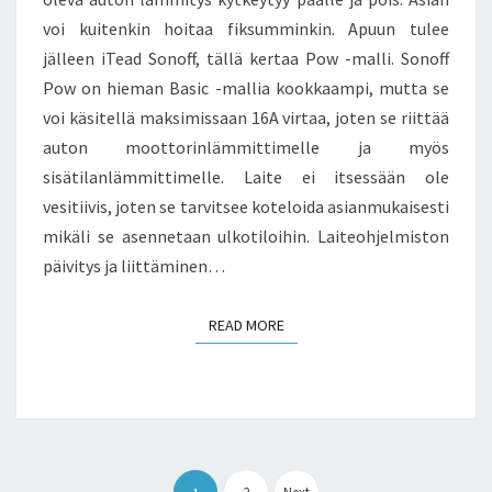
voi kuitenkin hoitaa fiksumminkin. Apuun tulee
jälleen iTead Sonoff, tällä kertaa Pow -malli. Sonoff
Pow on hieman Basic -mallia kookkaampi, mutta se
voi käsitellä maksimissaan 16A virtaa, joten se riittää
auton moottorinlämmittimelle ja myös
sisätilanlämmittimelle. Laite ei itsessään ole
vesitiivis, joten se tarvitsee koteloida asianmukaisesti
mikäli se asennetaan ulkotiloihin. Laiteohjelmiston
päivitys ja liittäminen…
READ MORE
READ MORE
Artikkelien