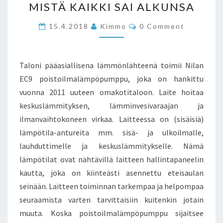
MISTÄ KAIKKI SAI ALKUNSA
KAIKKI
SAI
Comments
15.4.2018
Kimmo
0 Comment
ALKUNSA
Taloni pääasiallisena lämmönlähteenä toimii Nilan
EC9 poistoilmalämpöpumppu, joka on hankittu
vuonna 2011 uuteen omakotitaloon. Laite hoitaa
keskuslämmityksen, lämminvesivaraajan ja
ilmanvaihtokoneen virkaa. Laitteessa on (sisäisiä)
lämpötila-antureita mm. sisä- ja ulkoilmalle,
lauhduttimelle ja keskuslämmitykselle. Nämä
lämpötilat ovat nähtävillä laitteen hallintapaneelin
kautta, joka on kiinteästi asennettu eteisaulan
seinään. Laitteen toiminnan tarkempaa ja helpompaa
seuraamista varten tarvittaisiin kuitenkin jotain
muuta. Koska poistoilmalämpöpumppu sijaitsee