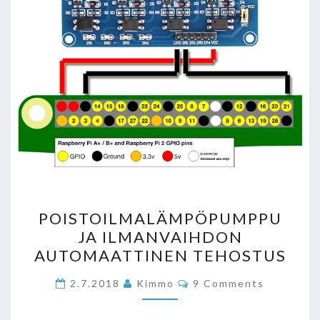
POISTOILMALÄMPÖPUMP
POISTOILMALÄMPÖPUMPPU
JA
JA ILMANVAIHDON
ILMANVAIHDON
AUTOMAATTINEN TEHOSTUS
AUTOMAATTINEN
TEHOSTUS
Comments
2.7.2018
Kimmo
9 Comments