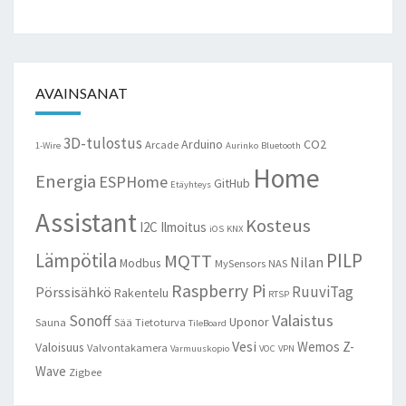
AVAINSANAT
3D-tulostus
Arduino
CO2
Arcade
1-Wire
Aurinko
Bluetooth
Home
Energia
ESPHome
GitHub
Etäyhteys
Assistant
Kosteus
I2C
Ilmoitus
iOS
KNX
Lämpötila
PILP
MQTT
Nilan
Modbus
MySensors
NAS
Raspberry Pi
RuuviTag
Pörssisähkö
Rakentelu
RTSP
Valaistus
Sonoff
Uponor
Sauna
Sää
Tietoturva
TileBoard
Vesi
Wemos
Z-
Valoisuus
Valvontakamera
Varmuuskopio
VOC
VPN
Wave
Zigbee