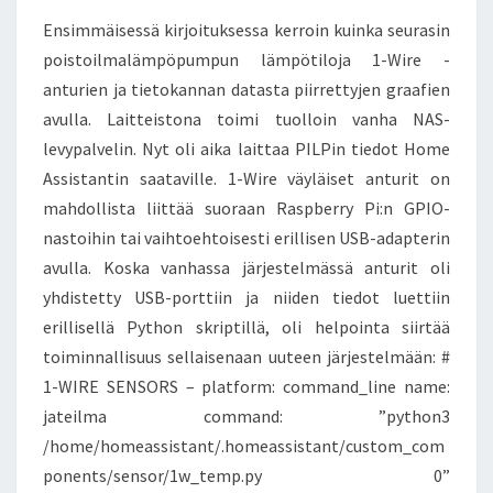
Ensimmäisessä kirjoituksessa kerroin kuinka seurasin
poistoilmalämpöpumpun lämpötiloja 1-Wire -
anturien ja tietokannan datasta piirrettyjen graafien
avulla. Laitteistona toimi tuolloin vanha NAS-
levypalvelin. Nyt oli aika laittaa PILPin tiedot Home
Assistantin saataville. 1-Wire väyläiset anturit on
mahdollista liittää suoraan Raspberry Pi:n GPIO-
nastoihin tai vaihtoehtoisesti erillisen USB-adapterin
avulla. Koska vanhassa järjestelmässä anturit oli
yhdistetty USB-porttiin ja niiden tiedot luettiin
erillisellä Python skriptillä, oli helpointa siirtää
toiminnallisuus sellaisenaan uuteen järjestelmään: #
1-WIRE SENSORS – platform: command_line name:
jateilma command: ”python3
/home/homeassistant/.homeassistant/custom_com
ponents/sensor/1w_temp.py 0”