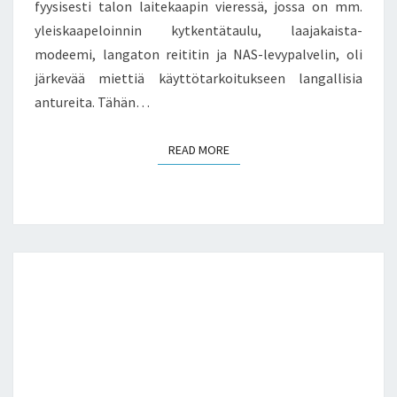
fyysisesti talon laitekaapin vieressä, jossa on mm.
yleiskaapeloinnin kytkentätaulu, laajakaista-
modeemi, langaton reititin ja NAS-levypalvelin, oli
järkevää miettiä käyttötarkoitukseen langallisia
antureita. Tähän…
READ MORE
READ MORE