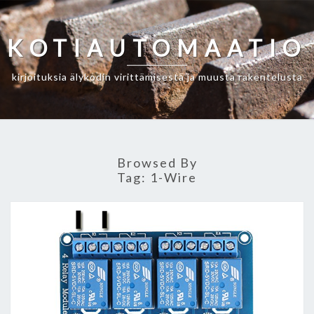
Skip
to
KOTIAUTOMAATIO
content
kirjoituksia älykodin virittämisestä ja muusta rakentelusta
Browsed By
Tag:
1-Wire