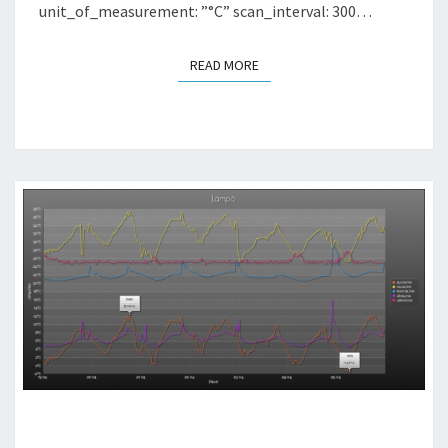
unit_of_measurement: ”°C” scan_interval: 300…
READ MORE
READ MORE
MISTÄ