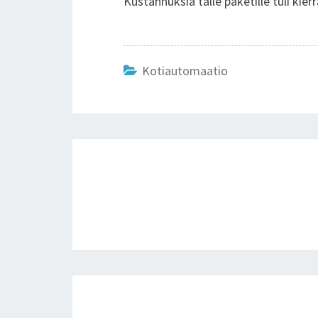
Kustannuksia tälle paketille tuli kie
Kotiautomaatio
Post
navigation