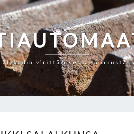
TIAUTOMAA
a älykodin virittämisestä ja muusta 
MISTÄ