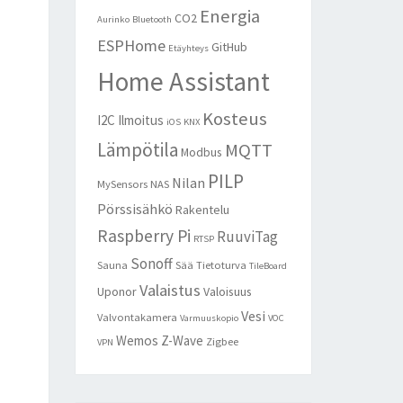
Energia
CO2
Aurinko
Bluetooth
ESPHome
GitHub
Etäyhteys
Home Assistant
Kosteus
I2C
Ilmoitus
iOS
KNX
Lämpötila
MQTT
Modbus
PILP
Nilan
MySensors
NAS
Pörssisähkö
Rakentelu
Raspberry Pi
RuuviTag
RTSP
Sonoff
Sauna
Sää
Tietoturva
TileBoard
Valaistus
Uponor
Valoisuus
Vesi
Valvontakamera
Varmuuskopio
VOC
Wemos
Z-Wave
Zigbee
VPN