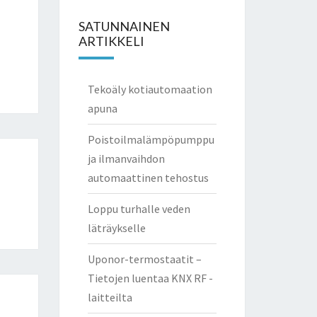
SATUNNAINEN
ARTIKKELI
Tekoäly kotiautomaation
apuna
Poistoilmalämpöpumppu
ja ilmanvaihdon
automaattinen tehostus
Loppu turhalle veden
läträykselle
Uponor-termostaatit –
Tietojen luentaa KNX RF -
laitteilta