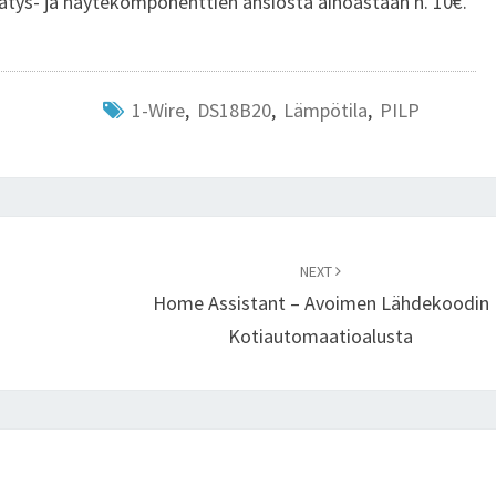
rrätys- ja näytekomponenttien ansiosta ainoastaan n. 10€.
1-Wire
,
DS18B20
,
Lämpötila
,
PILP
NEXT
Home Assistant – Avoimen Lähdekoodin
Kotiautomaatioalusta