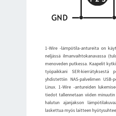
1-Wire -lämpötila-antureita on käy
neljässä ilmanvaihtokanavassa (tul
menoveden putkessa. Kaapelit kytk
työpaikkani SER-kierrätyksestä
yhdistettiin NAS-palvelimen USB-p
Linux. 1-Wire -antureiden lukemis
tiedot tallennetaan viiden minuutin
halutun ajanjakson lämpötilakuva
laskettua myös laitteen hyötysuhtee