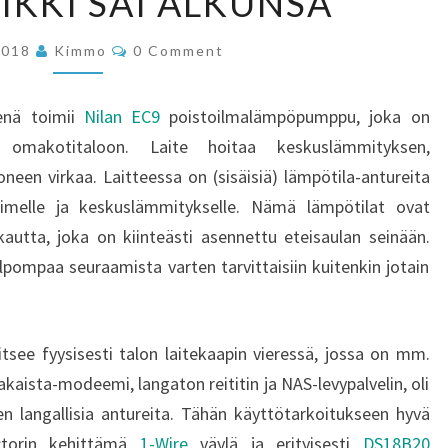
IKKI SAI ALKUNSA
KAIKKI
SAI
Comments
2018
Kimmo
0 Comment
ALKUNSA
eenä toimii
Nilan EC9
poistoilmalämpöpumppu, joka on
omakotitaloon. Laite hoitaa keskuslämmityksen,
neen virkaa. Laitteessa on (sisäisiä) lämpötila-antureita
timelle ja keskuslämmitykselle. Nämä lämpötilat ovat
 kautta, joka on kiinteästi asennettu eteisaulan seinään.
pompaa seuraamista varten tarvittaisiin kuitenkin jotain
see fyysisesti talon laitekaapin vieressä, jossa on mm.
akaista-modeemi, langaton reititin ja NAS-levypalvelin, oli
n langallisia antureita. Tähän käyttötarkoitukseen hyvä
ctorin kehittämä
1-Wire
väylä ja erityisesti
DS18B20