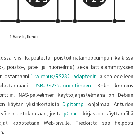
1-Wire kytkentä
tössä viisi kappaletta: poistoilmalämpöpumpun kaikissa
o-, poisto-, jäte- ja huoneilma) sekä lattialämmityksen
in ostamaani
1-wirebus/RS232 -adapteriin
ja sen edelleen
 pelastamaani
USB-RS232-muuntimeen
. Koko komeus
orttiin. NAS-palvelimen käyttöjärjestelmänä on Debian
een käytän yksinkertaista
Digitemp
-ohjelmaa. Anturien
 välein tietokantaan, josta
pChart
-kirjastoa käyttämällä
ajat koostetaan Web-sivulle. Tiedoista saa helposti
n.