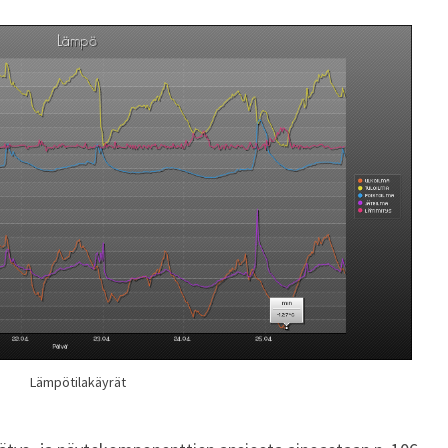
Lämpötilakäyrät