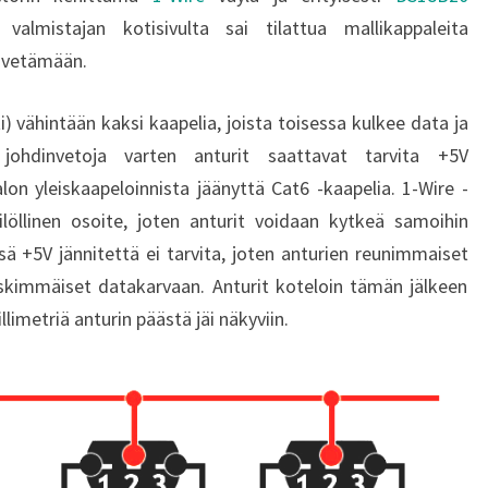
valmistajan kotisivulta sai tilattua mallikappaleita
s vetämään.
) vähintään kaksi kaapelia, joista toisessa kulkee data ja
johdinvetoja varten anturit saattavat tarvita +5V
lon yleiskaapeloinnista jäänyttä Cat6 -kaapelia. 1-Wire -
silöllinen osoite, joten anturit voidaan kytkeä samoihin
sä +5V jännitettä ei tarvita, joten anturien reunimmaiset
skimmäiset datakarvaan. Anturit koteloin tämän jälkeen
llimetriä anturin päästä jäi näkyviin.