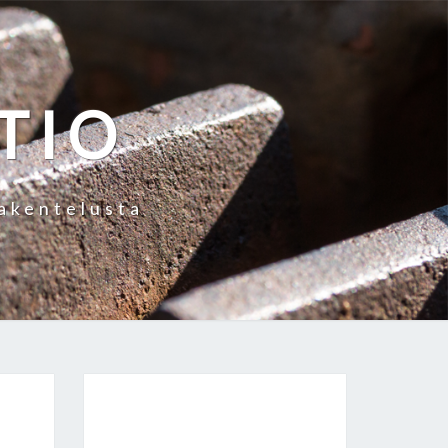
TIO
rakentelusta