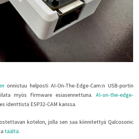
en
onnistuu helposti AI-On-The-Edge-Cam:n USB-portin
 tilata myös Firmware esiasennettuna.
AI-on-the-edge-
es identtistä ESP32-CAM kanssa.
stettavan kotelon, jolla sen saa kiinnitettyä Qalcosonic
ata
täältä
.