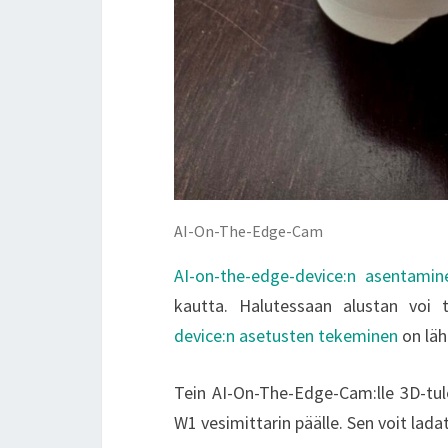
AI-On-The-Edge-Cam
AI-on-the-edge-device:n asentamin
kautta. Halutessaan alustan voi
device:n asetusten tekeminen
on läh
Tein AI-On-The-Edge-Cam:lle 3D-tulo
W1 vesimittarin päälle. Sen voit lad