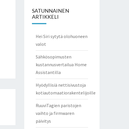
SATUNNAINEN
ARTIKKELI
Hei Siri sytytä olohuoneen
valot
Sähkösopimusten
kustannusvertailua Home
Assistantilla
Hyödyllisiä nettisivustoja
kotiautomaatiorakentelijoille
RuuviTagien paristojen
vaihto ja firmwaren
päivitys