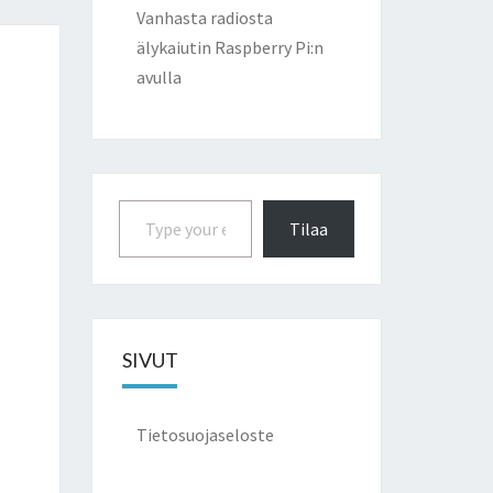
Vanhasta radiosta
älykaiutin Raspberry Pi:n
avulla
Type your email…
Tilaa
SIVUT
Tietosuojaseloste