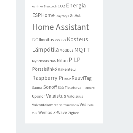
Energia
CO2
Aurinko
Bluetooth
ESPHome
GitHub
Etäyhteys
Home Assistant
Kosteus
I2C
Ilmoitus
iOS
KNX
Lämpötila
MQTT
Modbus
PILP
Nilan
MySensors
NAS
Pörssisähkö
Rakentelu
Raspberry Pi
RuuviTag
RTSP
Sonoff
Sauna
Sää
Tietoturva
TileBoard
Valaistus
Uponor
Valoisuus
Vesi
Valvontakamera
Varmuuskopio
VOC
Wemos
Z-Wave
Zigbee
VPN