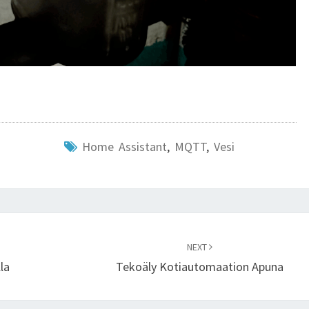
Home Assistant
,
MQTT
,
Vesi
NEXT
la
Tekoäly Kotiautomaation Apuna