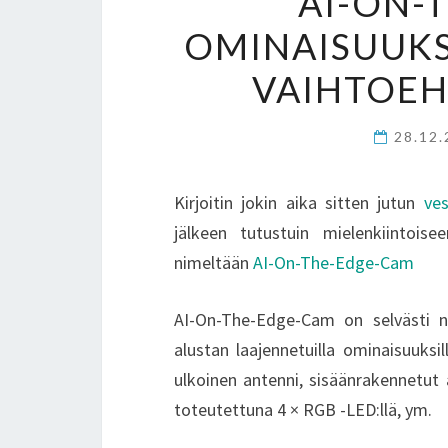
AI-ON-
OMINAISUUKS
VAIHTOEH
28.12
Kirjoitin jokin aika sitten jutun
ve
jälkeen tutustuin mielenkiintoise
nimeltään
AI-On-The-Edge-Cam
AI-On-The-Edge-Cam on selvästi 
alustan laajennetuilla ominaisuuksi
ulkoinen antenni, sisäänrakennetut
toteutettuna 4 × RGB -LED:llä, ym.