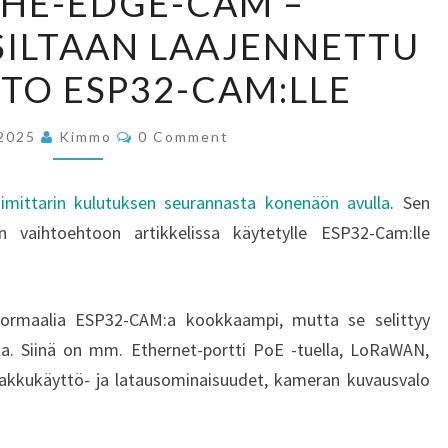
THE-EDGE-CAM –
ON-
ILTAAN LAAJENNETTU
THE-
EDGE-
TO ESP32-CAM:LLE
CAM
–
Comments
.2025
Kimmo
0 Comment
OMINAISUUKSILTAAN
LAAJENNETTU
simittarin kulutuksen seurannasta konenäön avulla
. Sen
VAIHTOEHTO
en vaihtoehtoon artikkelissa käytetylle ESP32-Cam:lle
ESP32-
CAM:LLE
normaalia ESP32-CAM:a kookkaampi, mutta se selittyy
lla. Siinä on mm. Ethernet-portti PoE -tuella, LoRaWAN,
 akkukäyttö- ja latausominaisuudet, kameran kuvausvalo