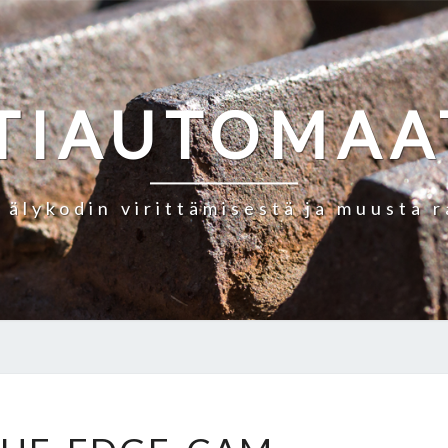
TIAUTOMAA
a älykodin virittämisestä ja muusta 
AI-