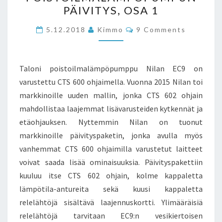
-
PÄIVITYS, OSA 1
POISTOILMALÄMPÖPUMP
PÄIVITYS,
Comments
5.12.2018
Kimmo
9 Comments
OSA
1
Taloni poistoilmalämpöpumppu Nilan EC9 on
varustettu CTS 600 ohjaimella. Vuonna 2015 Nilan toi
markkinoille uuden mallin, jonka CTS 602 ohjain
mahdollistaa laajemmat lisävarusteiden kytkennät ja
etäohjauksen. Nyttemmin Nilan on tuonut
markkinoille päivityspaketin, jonka avulla myös
vanhemmat CTS 600 ohjaimilla varustetut laitteet
voivat saada lisää ominaisuuksia. Päivityspakettiin
kuuluu itse CTS 602 ohjain, kolme kappaletta
lämpötila-antureita sekä kuusi kappaletta
relelähtöjä sisältävä laajennuskortti. Ylimääräisiä
relelähtöjä tarvitaan EC9:n vesikiertoisen