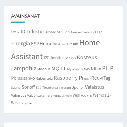
AVAINSANAT
3D-tulostus
Arduino
CO2
Arcade
1-Wire
Aurinko
Bluetooth
Home
Energia
ESPHome
GitHub
Etäyhteys
Assistant
Kosteus
I2C
Ilmoitus
iOS
KNX
Lämpötila
PILP
MQTT
Nilan
Modbus
MySensors
NAS
Raspberry Pi
RuuviTag
Pörssisähkö
Rakentelu
RTSP
Valaistus
Sonoff
Uponor
Sauna
Sää
Tietoturva
TileBoard
Vesi
Wemos
Z-
Valoisuus
Valvontakamera
Varmuuskopio
VOC
VPN
Wave
Zigbee