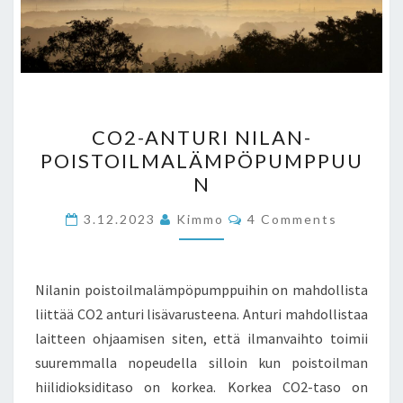
CO2-
CO2-ANTURI NILAN-
ANTURI
POISTOILMALÄMPÖPUMPPUU
NILAN-
N
POISTOILMALÄMPÖPUMP
Comments
3.12.2023
Kimmo
4 Comments
Nilanin poistoilmalämpöpumppuihin on mahdollista
liittää CO2 anturi lisävarusteena. Anturi mahdollistaa
laitteen ohjaamisen siten, että ilmanvaihto toimii
suuremmalla nopeudella silloin kun poistoilman
hiilidioksiditaso on korkea. Korkea CO2-taso on