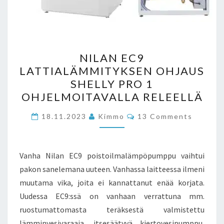
NILAN
NILAN EC9
EC9
LATTIALÄMMITYKSEN OHJAUS
LATTIALÄMMITYKSEN
SHELLY PRO 1
OHJAUS
OHJELMOITAVALLA RELEELLÄ
SHELLY
Comments
PRO
18.11.2023
Kimmo
13 Comments
1
OHJELMOITAVALLA
Vanha Nilan EC9 poistoilmalämpöpumppu vaihtui
RELEELLÄ
pakon sanelemana uuteen. Vanhassa laitteessa ilmeni
muutama vika, joita ei kannattanut enää korjata.
Uudessa EC9:ssä on vanhaan verrattuna mm.
ruostumattomasta teräksestä valmistettu
lämminvesivaraaja, itsesäätyvä kiertovesipumppu,