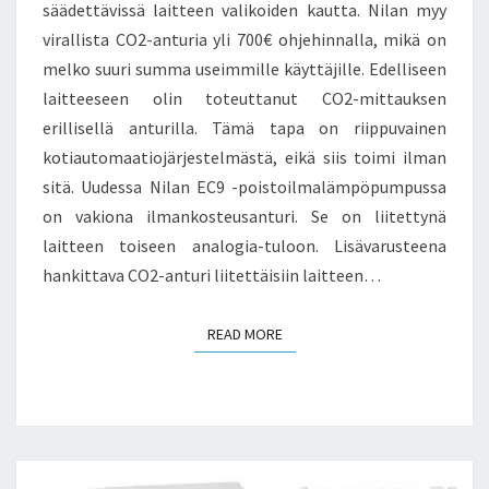
säädettävissä laitteen valikoiden kautta. Nilan myy
virallista CO2-anturia yli 700€ ohjehinnalla, mikä on
melko suuri summa useimmille käyttäjille. Edelliseen
laitteeseen olin toteuttanut CO2-mittauksen
erillisellä anturilla. Tämä tapa on riippuvainen
kotiautomaatiojärjestelmästä, eikä siis toimi ilman
sitä. Uudessa Nilan EC9 -poistoilmalämpöpumpussa
on vakiona ilmankosteusanturi. Se on liitettynä
laitteen toiseen analogia-tuloon. Lisävarusteena
hankittava CO2-anturi liitettäisiin laitteen…
READ MORE
READ MORE