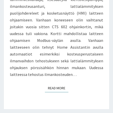
ilmankosteusanturi, lattialämmityksen
puolijohdereleet ja kosketusnäyttö (HMI) laitteen
ohjaamiseen. Vanhaan koneeseen olin vaihtanut
joitakin vuosia sitten CTS 602 ohjainkortin, mikä
uudessa tuli vakiona. Kortti mahdollistaa laitteen
ohjaamisen Modbus-väylän avulla. Vanhaan
laitteeseen olin tehnyt Home Assistantin avulla
automaatiot esimerkiksi kosteusperustaiseen
ilmanvaihdon tehostukseen sekä lattialämmityksen
ohjauksen pörssisähkön hinnan mukaan. Uudessa
laitteessa tehostus ilmankosteuden…
READ MORE
READ MORE