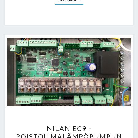
NILAN
NILAN EC9 -
EC9
POISTOILMALÄMPÖPUMPUN