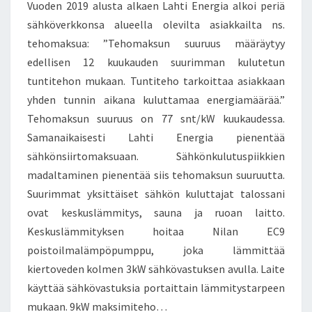
Vuoden 2019 alusta alkaen Lahti Energia alkoi periä
sähköverkkonsa alueella olevilta asiakkailta ns.
tehomaksua: ”Tehomaksun suuruus määräytyy
edellisen 12 kuukauden suurimman kulutetun
tuntitehon mukaan. Tuntiteho tarkoittaa asiakkaan
yhden tunnin aikana kuluttamaa energiamäärää.”
Tehomaksun suuruus on 77 snt/kW kuukaudessa.
Samanaikaisesti Lahti Energia pienentää
sähkönsiirtomaksuaan. Sähkönkulutuspiikkien
madaltaminen pienentää siis tehomaksun suuruutta.
Suurimmat yksittäiset sähkön kuluttajat talossani
ovat keskuslämmitys, sauna ja ruoan laitto.
Keskuslämmityksen hoitaa Nilan EC9
poistoilmalämpöpumppu, joka lämmittää
kiertoveden kolmen 3kW sähkövastuksen avulla. Laite
käyttää sähkövastuksia portaittain lämmitystarpeen
mukaan. 9kW maksimiteho…