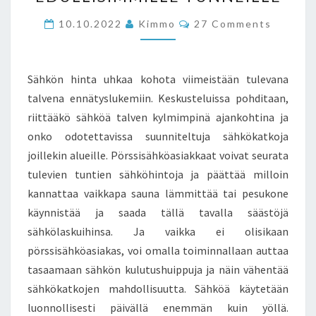
OPTIMOINTIA
EDULLISIMMILLE
Comments
10.10.2022
Kimmo
27 Comments
TUNNEILLE
Sähkön hinta uhkaa kohota viimeistään tulevana
talvena ennätyslukemiin. Keskusteluissa pohditaan,
riittääkö sähköä talven kylmimpinä ajankohtina ja
onko odotettavissa suunniteltuja sähkökatkoja
joillekin alueille. Pörssisähköasiakkaat voivat seurata
tulevien tuntien sähköhintoja ja päättää milloin
kannattaa vaikkapa sauna lämmittää tai pesukone
käynnistää ja saada tällä tavalla säästöjä
sähkölaskuihinsa. Ja vaikka ei olisikaan
pörssisähköasiakas, voi omalla toiminnallaan auttaa
tasaamaan sähkön kulutushuippuja ja näin vähentää
sähkökatkojen mahdollisuutta. Sähköä käytetään
luonnollisesti päivällä enemmän kuin yöllä.