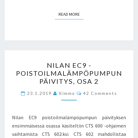
READ MORE
READ MORE
NILAN
NILAN EC9 -
EC9
POISTOILMALÄMPÖPUMPUN
-
PÄIVITYS, OSA 2
POISTOILMALÄMPÖPUMP
PÄIVITYS,
Comments
23.1.2019
Kimmo
42 Comments
OSA
2
Nilan EC9 poistoilmalämpöpumpun päivityksen
ensimmäisessä osassa käsiteltiin CTS 600 -ohjaimen
vaihtamista CTS 602:ksi. CTS 602 mahdollistaa