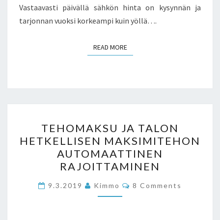
Vastaavasti päivällä sähkön hinta on kysynnän ja
tarjonnan vuoksi korkeampi kuin yöllä….
READ MORE
READ MORE
TEHOMAKSU
TEHOMAKSU JA TALON
JA
HETKELLISEN MAKSIMITEHON
TALON
AUTOMAATTINEN
HETKELLISEN
RAJOITTAMINEN
MAKSIMITEHON
Comments
AUTOMAATTINEN
9.3.2019
Kimmo
8 Comments
RAJOITTAMINEN