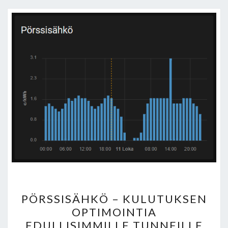
PÖRSSISÄHKÖ
PÖRSSISÄHKÖ – KULUTUKSEN
–
OPTIMOINTIA
KULUTUKSEN
EDULLISIMMILLE TUNNEILLE