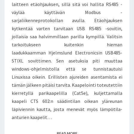
laitteen etäohjauksen, sillä sitä voi hallita RS485 -
väylää käyttävän Modbus -
sarjaliikenneprotokollan avulla. Etäohjauksen
kytkentää varten tarvitaan USB RS485 -sovitin,
jollaisia saa halvimmillaan parilla kympillä. Valitsin
tarkoitukseen kuitenkin hieman
laadukkaamman Hjelmslund Electronicsin USB485-
STIXL sovittimen. Sen asetuksia piti muuttaa
windows-ohjelmistolla että se tunnistautuisi
Linuxissa oikein. Erillisten ajureiden asentamista ei
tämän jälkeen pitäisi tarvita. Kaapelointi toteutettiin
kierretyllä parikaapelilla (Cat5e), kuljettamalla
kaapeli CTS 602:n säädintilan oikean yläreunan
läpiviennin kautta, josta menevät myös lämpötila-
anturien kaapelit…
READ MORE
READ MORE