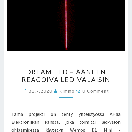
DREAM
DREAM LED – ÄÄNEEN
LED
REAGOIVA LED-VALAISIN
–
ÄÄNEEN
Comments
31.7.2020
Kimmo
0 Comment
REAGOIVA
LED-
VALAISIN
Tämä projekti on tehty yhteistyössä AHaa
Elektroniikan kanssa, joka toimitti led-valon
ohjaamisessa käytetyn Wemos D1 Mini -