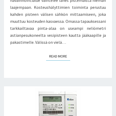
havainnointialue vaihtelee lähes pistemäistä hieman
laajempaan. Kosteushälyttimien toiminta perustuu
kahden pisteen välisen sähkön mittaamiseen, joka
muuttuu kosteuden kasvaessa. Omassa tapauksessani
tarkkailtavaa pinta-alaa on useampi neliömetri
astianpesukoneelta vesipisteen kautta jääkaapille ja
pakastimelle. Välissä on vielä…
READ MORE
READ MORE