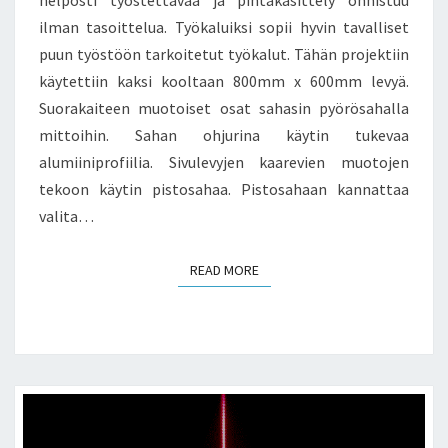
helposti työstettävää ja pintakäsittely onnistuu
ilman tasoittelua. Työkaluiksi sopii hyvin tavalliset
puun työstöön tarkoitetut työkalut. Tähän projektiin
käytettiin kaksi kooltaan 800mm x 600mm levyä.
Suorakaiteen muotoiset osat sahasin pyörösahalla
mittoihin. Sahan ohjurina käytin tukevaa
alumiiniprofiilia. Sivulevyjen kaarevien muotojen
tekoon käytin pistosahaa. Pistosahaan kannattaa
valita…
READ MORE
READ MORE