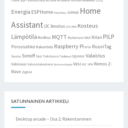
Arduino
CO2
Arcade
1-Wire
Aurinko
Bluetooth
Home
Energia
ESPHome
GitHub
Etäyhteys
Assistant
Kosteus
I2C
Ilmoitus
iOS
KNX
Lämpötila
PILP
MQTT
Nilan
Modbus
MySensors
NAS
Raspberry Pi
RuuviTag
Pörssisähkö
Rakentelu
RTSP
Valaistus
Sonoff
Uponor
Sauna
Sää
Tietoturva
TileBoard
Vesi
Wemos
Z-
Valoisuus
Valvontakamera
Varmuuskopio
VOC
VPN
Wave
Zigbee
SATUNNAINEN ARTIKKELI
Desktop arcade – Osa 2: Rakentaminen