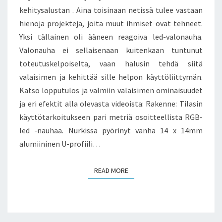
kehitysalustan . Aina toisinaan netissä tulee vastaan
hienoja projekteja, joita muut ihmiset ovat tehneet.
Yksi tällainen oli ääneen reagoiva led-valonauha.
Valonauha ei sellaisenaan kuitenkaan tuntunut
toteutuskelpoiselta, vaan halusin tehdä siitä
valaisimen ja kehittää sille helpon käyttöliittymän.
Katso lopputulos ja valmiin valaisimen ominaisuudet
ja eri efektit alla olevasta videoista: Rakenne: Tilasin
käyttötarkoitukseen pari metriä osoitteellista RGB-
led -nauhaa. Nurkissa pyörinyt vanha 14 x 14mm
alumiininen U-profiili…
READ MORE
READ MORE