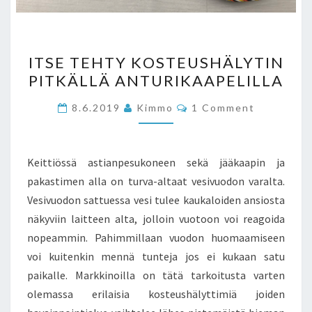
ITSE
ITSE TEHTY KOSTEUSHÄLYTIN
TEHTY
PITKÄLLÄ ANTURIKAAPELILLA
KOSTEUSHÄLYTIN
PITKÄLLÄ
Comments
8.6.2019
Kimmo
1 Comment
ANTURIKAAPELILLA
Keittiössä astianpesukoneen sekä jääkaapin ja
pakastimen alla on turva-altaat vesivuodon varalta.
Vesivuodon sattuessa vesi tulee kaukaloiden ansiosta
näkyviin laitteen alta, jolloin vuotoon voi reagoida
nopeammin. Pahimmillaan vuodon huomaamiseen
voi kuitenkin mennä tunteja jos ei kukaan satu
paikalle. Markkinoilla on tätä tarkoitusta varten
olemassa erilaisia kosteushälyttimiä joiden