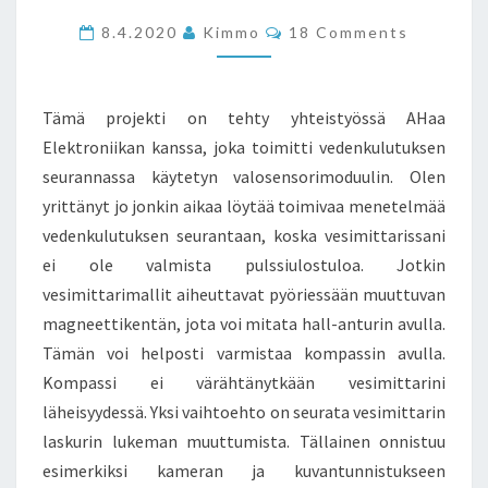
AVULLA
Comments
8.4.2020
Kimmo
18 Comments
Tämä projekti on tehty yhteistyössä AHaa
Elektroniikan kanssa, joka toimitti vedenkulutuksen
seurannassa käytetyn valosensorimoduulin. Olen
yrittänyt jo jonkin aikaa löytää toimivaa menetelmää
vedenkulutuksen seurantaan, koska vesimittarissani
ei ole valmista pulssiulostuloa. Jotkin
vesimittarimallit aiheuttavat pyöriessään muuttuvan
magneettikentän, jota voi mitata hall-anturin avulla.
Tämän voi helposti varmistaa kompassin avulla.
Kompassi ei värähtänytkään vesimittarini
läheisyydessä. Yksi vaihtoehto on seurata vesimittarin
laskurin lukeman muuttumista. Tällainen onnistuu
esimerkiksi kameran ja kuvantunnistukseen