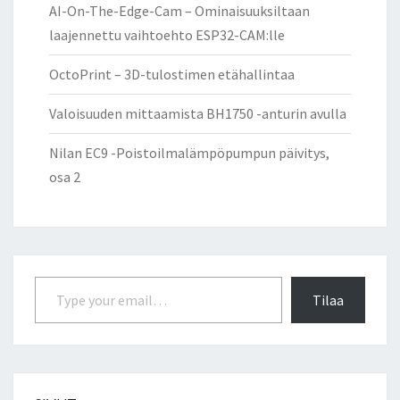
AI-On-The-Edge-Cam – Ominaisuuksiltaan
laajennettu vaihtoehto ESP32-CAM:lle
OctoPrint – 3D-tulostimen etähallintaa
Valoisuuden mittaamista BH1750 -anturin avulla
Nilan EC9 -Poistoilmalämpöpumpun päivitys,
osa 2
Type your email…
Tilaa