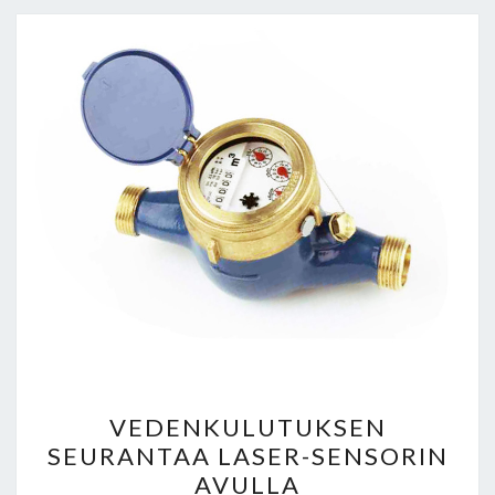
VEDENKULUTUKSEN
VEDENKULUTUKSEN
SEURANTAA
SEURANTAA LASER-SENSORIN
LASER-
AVULLA
SENSORIN