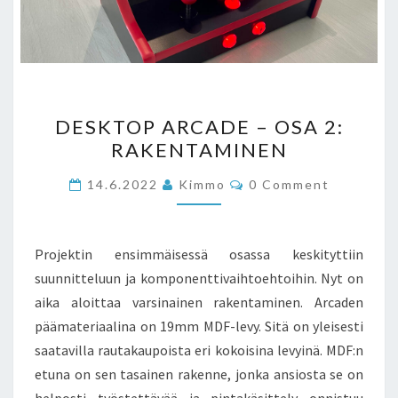
DESKTOP
DESKTOP ARCADE – OSA 2:
ARCADE
RAKENTAMINEN
–
OSA
Comments
14.6.2022
Kimmo
0 Comment
2:
RAKENTAMINEN
Projektin ensimmäisessä osassa keskityttiin
suunnitteluun ja komponenttivaihtoehtoihin. Nyt on
aika aloittaa varsinainen rakentaminen. Arcaden
päämateriaalina on 19mm MDF-levy. Sitä on yleisesti
saatavilla rautakaupoista eri kokoisina levyinä. MDF:n
etuna on sen tasainen rakenne, jonka ansiosta se on