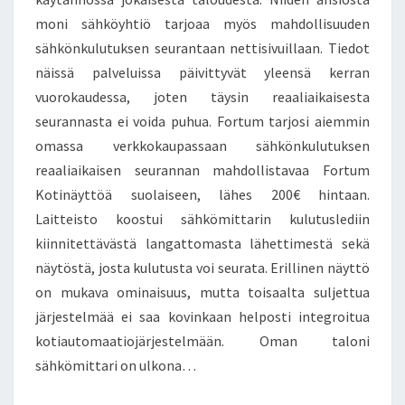
moni sähköyhtiö tarjoaa myös mahdollisuuden
sähkönkulutuksen seurantaan nettisivuillaan. Tiedot
näissä palveluissa päivittyvät yleensä kerran
vuorokaudessa, joten täysin reaaliaikaisesta
seurannasta ei voida puhua. Fortum tarjosi aiemmin
omassa verkkokaupassaan sähkönkulutuksen
reaaliaikaisen seurannan mahdollistavaa Fortum
Kotinäyttöä suolaiseen, lähes 200€ hintaan.
Laitteisto koostui sähkömittarin kulutuslediin
kiinnitettävästä langattomasta lähettimestä sekä
näytöstä, josta kulutusta voi seurata. Erillinen näyttö
on mukava ominaisuus, mutta toisaalta suljettua
järjestelmää ei saa kovinkaan helposti integroitua
kotiautomaatiojärjestelmään. Oman taloni
sähkömittari on ulkona…