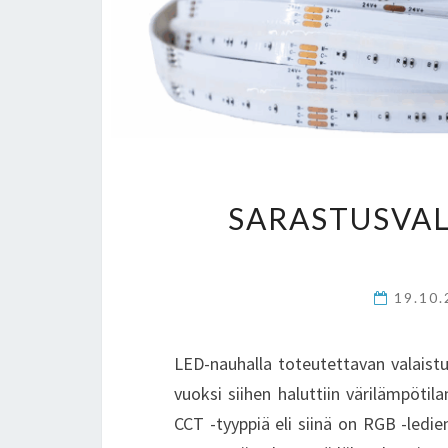
SARASTUSVAL
19.10
LED-nauhalla toteutettavan valaist
vuoksi siihen haluttiin värilämpöti
CCT -tyyppiä eli siinä on RGB -ledi