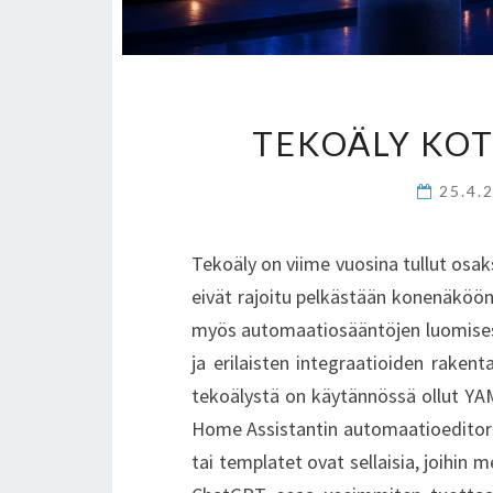
TEKOÄLY KO
25.4.
Tekoäly on viime vuosina tullut osa
eivät rajoitu pelkästään konenäköön
myös automaatiosääntöjen luomisess
ja erilaisten integraatioiden raken
tekoälystä on käytännössä ollut YAM
Home Assistantin automaatioeditor
tai templatet ovat sellaisia, joihin