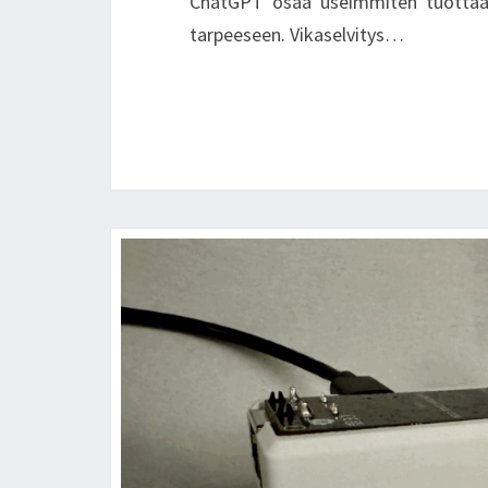
ChatGPT osaa useimmiten tuottaa 
tarpeeseen. Vikaselvitys…