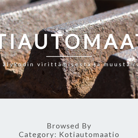
TIAUTOMAA
a älykodin virittämisestä ja muusta 
Browsed By
Category:
Kotiautomaatio