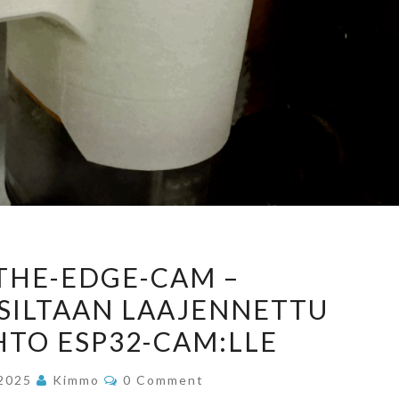
AI-
-THE-EDGE-CAM –
ON-
SILTAAN LAAJENNETTU
THE-
TO ESP32-CAM:LLE
EDGE-
CAM
Comments
.2025
Kimmo
0 Comment
–