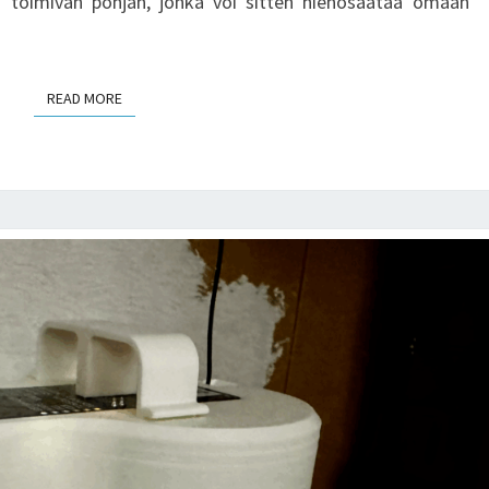
toimivan pohjan, jonka voi sitten hienosäätää omaan
READ MORE
READ MORE