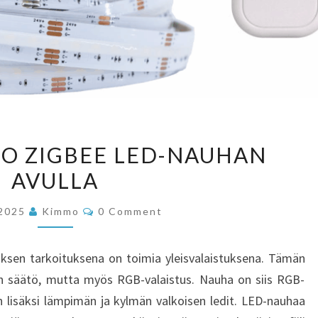
SARASTUSVALO
O ZIGBEE LED-NAUHAN
ZIGBEE
AVULLA
LED-
NAUHAN
Comments
.2025
Kimmo
0 Comment
AVULLA
uksen tarkoituksena on toimia yleisvalaistuksena. Tämän
lan säätö, mutta myös RGB-valaistus. Nauha on siis RGB-
en lisäksi lämpimän ja kylmän valkoisen ledit. LED-nauhaa