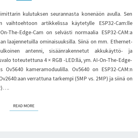
OMINAISUUKSILTAAN
esimittarin kulutuksen seurannasta konenäön avulla. Sen
LAAJENNETTU
en vaihtoehtoon artikkelissa käytetylle ESP32-Cam:lle
VAIHTOEHTO
-On-The-Edge-Cam on selvästi normaalia ESP32-CAM:a
ESP32-
an laajennetuilla ominaisuuksilla. Siinä on mm. Ethernet-
CAM:LLE
lkoinen antenni, sisäänrakennetut akkukäyttö- ja
valo toteutettuna 4 × RGB -LED:llä, ym. AI-On-The-Edge-
ös Ov5640 kameramoduulilla. Ov5640 on ESP32-CAM:n
 Ov2640:aan verrattuna tarkempi (5MP vs. 2MP) ja siinä on
R)….
READ MORE
READ MORE