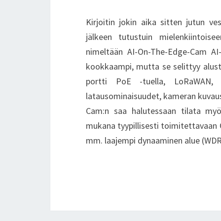
Kirjoitin jokin aika sitten jutun v
jälkeen tutustuin mielenkiintoise
nimeltään AI-On-The-Edge-Cam AI
kookkaampi, mutta se selittyy alust
portti PoE -tuella, LoRaWAN, u
latausominaisuudet, kameran kuvaus
Cam:n saa halutessaan tilata my
mukana tyypillisesti toimitettavaan
mm. laajempi dynaaminen alue (WD