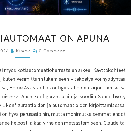
TEKOÄLY
TIAUTOMAATION APUNA
KOTIAUTOMAATION
APUNA
Comments
2026
Kimmo
0 Comment
ksi myös kotiautomaatioharrastajan arkea. Käyttökohteet
, kuten vesimittarin lukemiseen – tekoälyä voi hyödyntää
a, Home Assistantin konfiguraatioiden kirjoittamisessa
tamisessa. Apua konfiguraatioihin ja koodiin Suurin hyöty
L-konfiguraatioiden ja automaatioiden kirjoittamisessa.
i on hyvä perusasioihin, mutta monimutkaisemmat ehdot
 menee helposti aikaa virheiden metsästämiseen. Claude tai