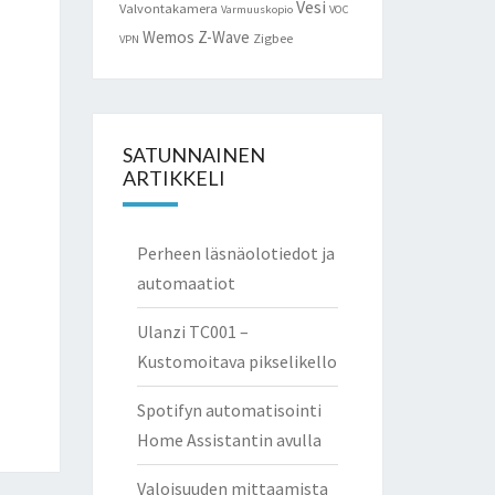
Vesi
Valvontakamera
Varmuuskopio
VOC
Wemos
Z-Wave
Zigbee
VPN
SATUNNAINEN
ARTIKKELI
Perheen läsnäolotiedot ja
automaatiot
Ulanzi TC001 –
Kustomoitava pikselikello
Spotifyn automatisointi
Home Assistantin avulla
Valoisuuden mittaamista