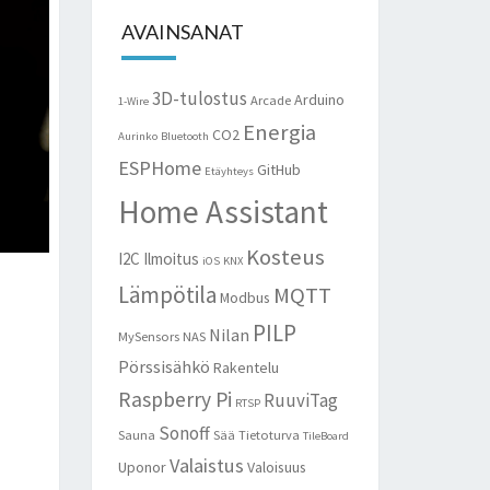
AVAINSANAT
3D-tulostus
Arduino
Arcade
1-Wire
Energia
CO2
Aurinko
Bluetooth
ESPHome
GitHub
Etäyhteys
Home Assistant
Kosteus
I2C
Ilmoitus
iOS
KNX
Lämpötila
MQTT
Modbus
PILP
Nilan
MySensors
NAS
Pörssisähkö
Rakentelu
Raspberry Pi
RuuviTag
RTSP
Sonoff
Sauna
Sää
Tietoturva
TileBoard
Valaistus
Uponor
Valoisuus