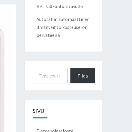
BH1750 -anturin avulla
Autotallin automaattinen
ilmanvaihto kosteuseron
perusteella
Type your email…
Tilaa
SIVUT
Tietosuojaseloste