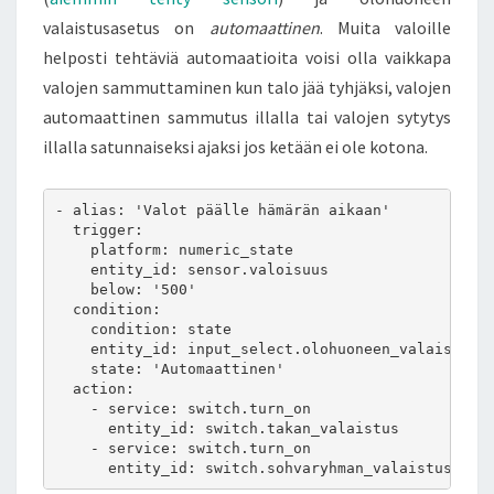
valaistusasetus on
automaattinen
. Muita valoille
helposti tehtäviä automaatioita voisi olla vaikkapa
valojen sammuttaminen kun talo jää tyhjäksi, valojen
automaattinen sammutus illalla tai valojen sytytys
illalla satunnaiseksi ajaksi jos ketään ei ole kotona.
- alias: 'Valot päälle hämärän aikaan'

  trigger:

    platform: numeric_state

    entity_id: sensor.valoisuus

    below: '500'

  condition:

    condition: state

    entity_id: input_select.olohuoneen_valaistusas
    state: 'Automaattinen'

  action:

    - service: switch.turn_on

      entity_id: switch.takan_valaistus

    - service: switch.turn_on

      entity_id: switch.sohvaryhman_valaistus