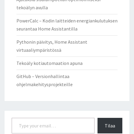
tekoälyn avulla
PowerCalc – Kodin laitteiden energiankulutuksen
seurantaa Home Assistantilla
Pythonin päivitys, Home Assistant
virtuaaliympäristössä
Tekoäly kotiautomaation apuna
GitHub – Versionhallintaa
ohjelmakehitysprojekteille
Type your email…
Tilaa