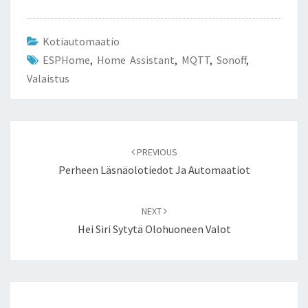
Kotiautomaatio
ESPHome
,
Home Assistant
,
MQTT
,
Sonoff
,
Valaistus
Post
navigation
PREVIOUS
Perheen Läsnäolotiedot Ja Automaatiot
NEXT
Hei Siri Sytytä Olohuoneen Valot