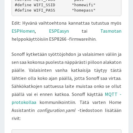
#define WIFI_SSID       "homewifi"             //
#define WIFI_PASS       "homepass"             //
Edit: Hyvänä vaihtoehtona kannattaa tutustua myös
ESPHomen
,
ESPEasyn
tai
Tasmotan
helppokäyttöisiin ESP8266 -firmwareihin.
Sonoff kytketään syöttöjohdon ja valaisimen väliin ja
sen saa kokonsa puolesta näppärästi piiloon alakaton
päälle. Valaisinten vanha katkaisija täytyy tästä
lähtien olla koko ajan päällä, jotta Sonoff saa virtaa.
Sähkökatkojen sattuessa laite muistaa onko se ollut
päällä vai ei ennen katkoa. Sonoff käyttää
MQTT -
protokollaa
kommunikointiin. Tätä varten Home
Assistantin
configuration.yaml
-tiedostoon lisätään
rivit: