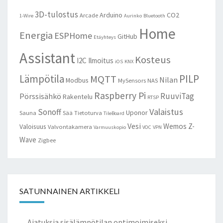
3D-tulostus
Arduino
CO2
Arcade
1-Wire
Aurinko
Bluetooth
Home
Energia
ESPHome
GitHub
Etäyhteys
Assistant
Kosteus
I2C
Ilmoitus
iOS
KNX
Lämpötila
PILP
MQTT
Nilan
Modbus
MySensors
NAS
Raspberry Pi
RuuviTag
Pörssisähkö
Rakentelu
RTSP
Valaistus
Sonoff
Uponor
Sauna
Sää
Tietoturva
TileBoard
Vesi
Wemos
Z-
Valoisuus
Valvontakamera
Varmuuskopio
VOC
VPN
Wave
Zigbee
SATUNNAINEN ARTIKKELI
Ajatuksia sisälämpötilan optimoimiseksi