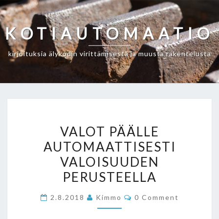
Skip
to
KOTIAUTOMAATIO
content
kirjoituksia älykodin virittämisestä ja muusta rakentelusta
VALOT
VALOT PÄÄLLE
PÄÄLLE
AUTOMAATTISESTI
AUTOMAATTISESTI
VALOISUUDEN
VALOISUUDEN
PERUSTEELLA
PERUSTEELLA
Comments
2.8.2018
Kimmo
0 Comment