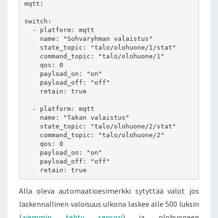
mqtt:

switch:

  - platform: mqtt

    name: "Sohvaryhman valaistus"

    state_topic: "talo/olohuone/1/stat"

    command_topic: "talo/olohuone/1"

    qos: 0

    payload_on: "on"

    payload_off: "off"

    retain: true

  - platform: mqtt

    name: "Takan valaistus"

    state_topic: "talo/olohuone/2/stat"

    command_topic: "talo/olohuone/2"

    qos: 0

    payload_on: "on"

    payload_off: "off"

    retain: true
Alla oleva automaatioesimerkki sytyttää valot jos
laskennallinen valoisuus ulkona laskee alle 500 luksin
(
aiemmin tehty sensori
) ja olohuoneen