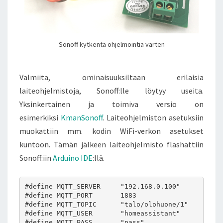
Sonoff kytkentä ohjelmointia varten
Valmiita, ominaisuuksiltaan erilaisia
laiteohjelmistoja, Sonoff:lle löytyy useita.
Yksinkertainen ja toimiva versio on
esimerkiksi
KmanSonoff
. Laiteohjelmiston asetuksiin
muokattiin mm. kodin WiFi-verkon asetukset
kuntoon. Tämän jälkeen laiteohjelmisto flashattiin
Sonoff:iin
Arduino IDE
:llä.
#define MQTT_SERVER     "192.168.0.100"        //
#define MQTT_PORT       1883                   //
#define MQTT_TOPIC      "talo/olohuone/1"      //
#define MQTT_USER       "homeassistant"        //
#define MQTT_PASS       "pass"                 //