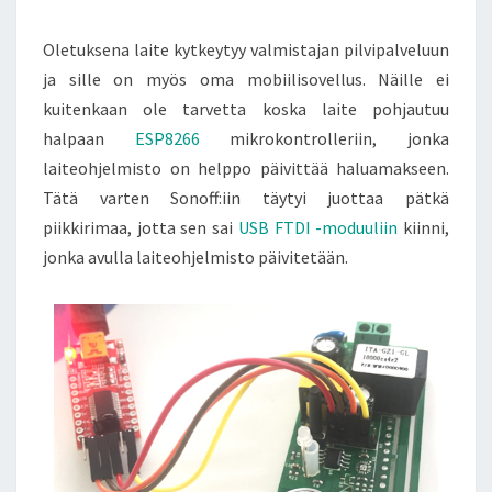
Oletuksena laite kytkeytyy valmistajan pilvipalveluun
ja sille on myös oma mobiilisovellus. Näille ei
kuitenkaan ole tarvetta koska laite pohjautuu
halpaan
ESP8266
mikrokontrolleriin, jonka
laiteohjelmisto on helppo päivittää haluamakseen.
Tätä varten Sonoff:iin täytyi juottaa pätkä
piikkirimaa, jotta sen sai
USB FTDI -moduuliin
kiinni,
jonka avulla laiteohjelmisto päivitetään.