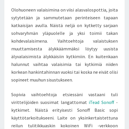
Olohuoneen valaisimina on viisi alasvalospottia, joita
sytytetään ja sammutetaan perinteiseen tapaan
katkaisijan avulla. Näistä neljä on kytketty sarjaan
sohvaryhmän yläpuolelle ja yksi toimii takan
kohdevalaisimena. Vaihtoehtoja valaistuksen
muuttamisesta älykkäämmäksi löytyy uusista
älyvalaisimista älykkäisiin kytkimiin. En kuitenkaan
halunnut vaihtaa valaisimia tai kytkimiä niiden
korkean hankintahinnan vuoksi tai koska ne eivät olisi
sopineet muuhun sisustukseen.
Sopivia vaihtoehtoja etsiessäni vastaani tuli
virittelijöiden suosimat langattomat
iTead Sonoff
-
kytkimet. Näistä erityisesti Sonoff Basic sopi
käyttötarkoitukseeni. Laite on yksinkertaistettuna
reilun tulitikkuaskin kokoinen WiFi -verkkoon