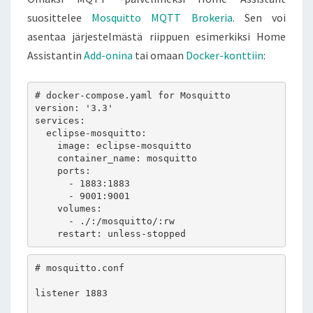
suosittelee
Mosquitto MQTT Brokeria
. Sen voi
asentaa järjestelmästä riippuen esimerkiksi Home
Assistantin
Add-onina
tai omaan
Docker-konttiin
:
# docker-compose.yaml for Mosquitto

version: '3.3'

services:

  eclipse-mosquitto:

    image: eclipse-mosquitto

    container_name: mosquitto

    ports:

      - 1883:1883

      - 9001:9001

    volumes:

      - ./:/mosquitto/:rw

# mosquitto.conf

listener 1883
