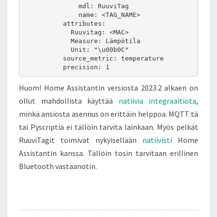
              mdl: RuuviTag

              name: <TAG_NAME>

          attributes:

            Ruuvitag: <MAC>

            Measure: Lämpötila

            Unit: "\u00b0C"

          source_metric: temperature

Huom! Home Assistantin versiosta 2023.2 alkaen on
ollut mahdollista käyttää
natiivia integraaitiota
,
minkä ansiosta asennus on erittäin helppoa. MQTT:tä
tai Pyscriptiä ei tällöin tarvita lainkaan. Myös pelkät
RuuviTagit toimivat nykyisellään
natiivisti
Home
Assistantin kanssa. Tällöin tosin tarvitaan erillinen
Bluetooth vastaanotin.