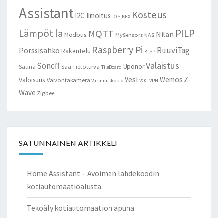
Assistant
Kosteus
I2C
Ilmoitus
iOS
KNX
Lämpötila
PILP
MQTT
Nilan
Modbus
MySensors
NAS
Raspberry Pi
RuuviTag
Pörssisähkö
Rakentelu
RTSP
Valaistus
Sonoff
Uponor
Sauna
Sää
Tietoturva
TileBoard
Vesi
Wemos
Z-
Valoisuus
Valvontakamera
Varmuuskopio
VOC
VPN
Wave
Zigbee
SATUNNAINEN ARTIKKELI
Home Assistant – Avoimen lähdekoodin
kotiautomaatioalusta
Tekoäly kotiautomaation apuna