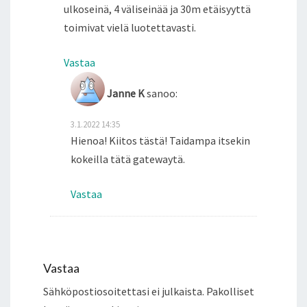
ulkoseinä, 4 väliseinää ja 30m etäisyyttä
toimivat vielä luotettavasti.
Vastaa
Janne K
sanoo:
3.1.2022 14:35
Hienoa! Kiitos tästä! Taidampa itsekin
kokeilla tätä gatewaytä.
Vastaa
Vastaa
Sähköpostiosoitettasi ei julkaista.
Pakolliset