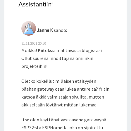
Assistantiin
”
Janne K
sanoo:
21.11.2021 20:50
Moikka! Kiitoksia mahtavasta blogistasi.
Ollut suurena innoittajana omiinkin
projekteihin!
Oletko kokeillut millaisen etäisyyden
päähän gateway osaa lukea antureita? Yritin
katsoa äkkiä valmistajan sivuilta, mutten
äkkiseltään löytänyt mitään lukemaa.
Itse olen käyttänyt vastaavana gatewaynä
ESP32:sta ESPHomella joka on sijoitettu