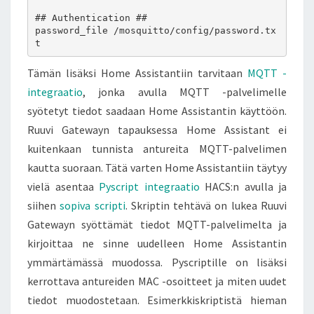
## Authentication ##

password_file /mosquitto/config/password.tx
Tämän lisäksi Home Assistantiin tarvitaan
MQTT -
integraatio
, jonka avulla MQTT -palvelimelle
syötetyt tiedot saadaan Home Assistantin käyttöön.
Ruuvi Gatewayn tapauksessa Home Assistant ei
kuitenkaan tunnista antureita MQTT-palvelimen
kautta suoraan. Tätä varten Home Assistantiin täytyy
vielä asentaa
Pyscript integraatio
HACS:n avulla ja
siihen
sopiva scripti
. Skriptin tehtävä on lukea Ruuvi
Gatewayn syöttämät tiedot MQTT-palvelimelta ja
kirjoittaa ne sinne uudelleen Home Assistantin
ymmärtämässä muodossa. Pyscriptille on lisäksi
kerrottava antureiden MAC -osoitteet ja miten uudet
tiedot muodostetaan. Esimerkkiskriptistä hieman