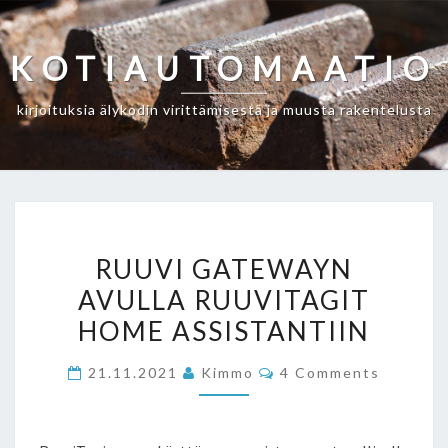
Skip
to
KOTIAUTOMAATIO
content
kirjoituksia älykodin virittämisestä ja muusta rakentelusta
RUUVI
RUUVI GATEWAYN
GATEWAYN
AVULLA RUUVITAGIT
AVULLA
HOME ASSISTANTIIN
RUUVITAGIT
HOME
Comments
21.11.2021
Kimmo
4 Comments
ASSISTANTIIN