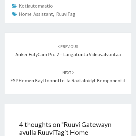
Kotiautomaatio
Home Assistant
,
RuuviTag
Post
navigation
PREVIOUS
Anker EufyCam Pro 2 – Langatonta Videovalvontaa
NEXT
ESPHomen Käyttöönotto Ja Räätälöidyt Komponentit
4 thoughts on “
Ruuvi Gatewayn
avulla RuuviTagit Home