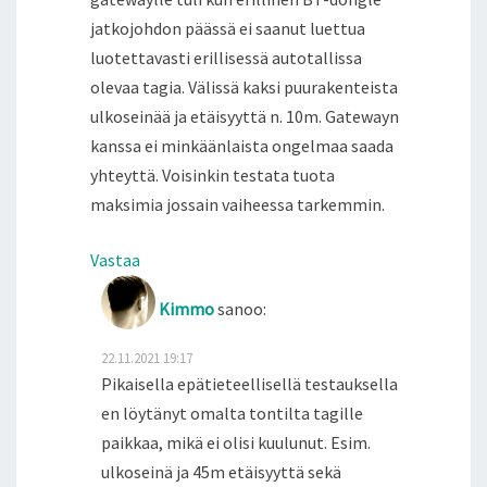
jatkojohdon päässä ei saanut luettua
luotettavasti erillisessä autotallissa
olevaa tagia. Välissä kaksi puurakenteista
ulkoseinää ja etäisyyttä n. 10m. Gatewayn
kanssa ei minkäänlaista ongelmaa saada
yhteyttä. Voisinkin testata tuota
maksimia jossain vaiheessa tarkemmin.
Vastaa
Kimmo
sanoo:
22.11.2021 19:17
Pikaisella epätieteellisellä testauksella
en löytänyt omalta tontilta tagille
paikkaa, mikä ei olisi kuulunut. Esim.
ulkoseinä ja 45m etäisyyttä sekä