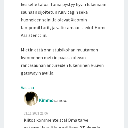
keskelle taloa. Tämä pystyy hyvin lukemaan
saunaan sijoitetun ruuvitagin sekä
huoneiden seinillä olevat Xiaomin
lämpömittarit, ja välittämään tiedot Home
Assistenttiin.
Mietin että onnistuisikohan muutaman
kymmenen metrin päässä olevan
rantasaunan antureiden lukeminen Ruuvin
gateway:n avulla.
Vastaa
Kimmo
sanoo:
21.11.2021 21:06
Kiitos kommenteista! Oma tarve
gatewaylle tuli kun erillinen BT-dongle