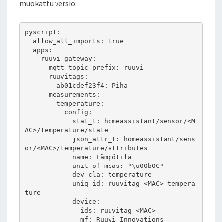
muokattu versio:
pyscript:

  allow_all_imports: true

  apps:

    ruuvi-gateway:

      mqtt_topic_prefix: ruuvi

      ruuvitags:

        ab01cdef23f4: Piha

      measurements:

        temperature:

          config:

            stat_t: homeassistant/sensor/<M
AC>/temperature/state

            json_attr_t: homeassistant/sens
or/<MAC>/temperature/attributes

            name: Lämpötila

            unit_of_meas: "\u00b0C"

            dev_cla: temperature

            uniq_id: ruuvitag_<MAC>_tempera
ture

            device:

              ids: ruuvitag-<MAC>

              mf: Ruuvi Innovations
