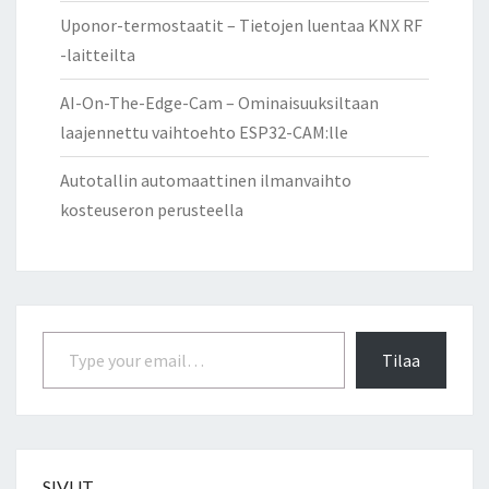
Uponor-termostaatit – Tietojen luentaa KNX RF
-laitteilta
AI-On-The-Edge-Cam – Ominaisuuksiltaan
laajennettu vaihtoehto ESP32-CAM:lle
Autotallin automaattinen ilmanvaihto
kosteuseron perusteella
Type your email…
Tilaa
SIVUT