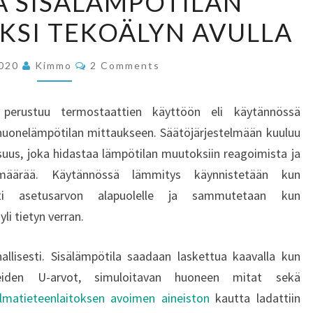
A SISÄLÄMPÖTILAN
SISÄLÄMPÖTILAN
KSI TEKOÄLYN AVULLA
OPTIMOIMISEKSI
TEKOÄLYN
Comments
AVULLA
2020
Kimmo
2 Comments
mä perustuu termostaattien käyttöön eli käytännössä
huonelämpötilan mittaukseen. Säätöjärjestelmään kuuluu
uus, joka hidastaa lämpötilan muutoksiin reagoimista ja
määrää. Käytännössä lämmitys käynnistetään kun
ästi asetusarvon alapuolelle ja sammutetaan kun
i tietyn verran.
llisesti. Sisälämpötila saadaan laskettua kaavalla kun
nteiden U-arvot, simuloitavan huoneen mitat sekä
Ilmatieteenlaitoksen avoimen aineiston
kautta ladattiin