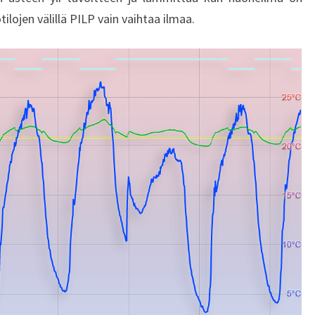
ilojen välillä PILP vain vaihtaa ilmaa.