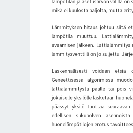
lämpötilan ja asetusarvon välillä on 
mikä ei kuulosta paljolta, mutta erityi
Lämmityksen hitaus johtuu siitä et
lämpötila muuttuu. Lattialämmit
avaamisen jälkeen. Lattialämmitys 
lämmitysventtiili on jo suljettu. Jär
Laskennallisesti voidaan etsiä
Geneettisessä algorimissä muodos
lattialämmitystä päälle tai pois 
jokaiselle yksilölle lasketaan huon
päässyt yksilö tuottaa seuraavan 
edellisen sukupolven asennoist
huonelämpötilojen erotus tavoittees