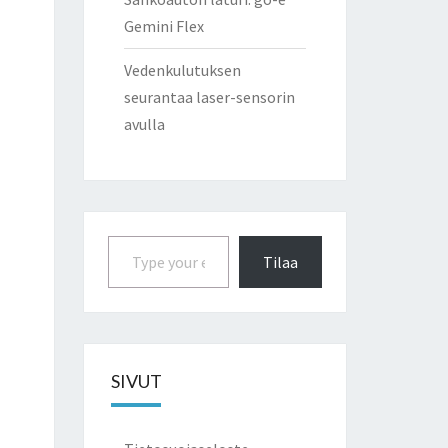
Gemini Flex
Vedenkulutuksen
seurantaa laser-sensorin
avulla
Type your email…
Tilaa
SIVUT