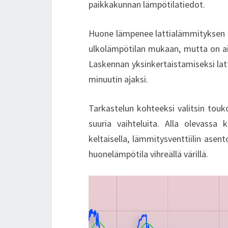
paikkakunnan lämpötilatiedot.
Huone lämpenee lattialämmityksen 
ulkolämpötilan mukaan, mutta on ain
Laskennan yksinkertaistamiseksi lat
minuutin ajaksi.
Tarkastelun kohteeksi valitsin touko
suuria vaihteluita. Alla olevassa 
keltaisella, lämmitysventtiilin asento
huonelämpötila vihreällä värillä.