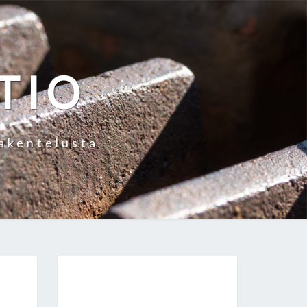
TIO
rakentelusta