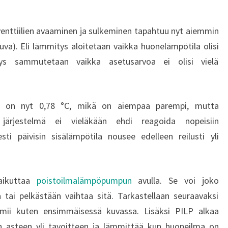
venttiilien avaaminen ja sulkeminen tapahtuu nyt aiemmin
va). Eli lämmitys aloitetaan vaikka huonelämpötila olisi
tys sammutetaan vaikka asetusarvoa ei olisi vielä
en on nyt 0,78 °C, mikä on aiempaa parempi, mutta
järjestelmä ei vieläkään ehdi reagoida nopeisiin
sti päivisin sisälämpötila nousee edelleen reilusti yli
vaikuttaa
poistoilmalämpöpumpun
avulla. Se voi joko
 tai pelkästään vaihtaa sitä. Tarkastellaan seuraavaksi
oimii kuten ensimmäisessä kuvassa. Lisäksi PILP alkaa
 asteen yli tavoitteen ja lämmittää kun huoneilma on