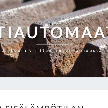
TIAUTOMAA
a älykodin virittämisestä ja muusta 
AJATUKSIA