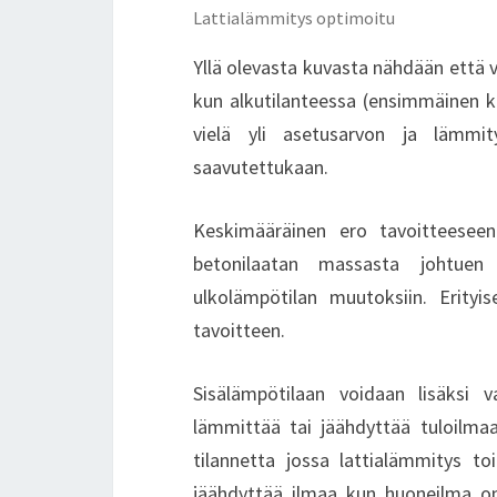
Lattialämmitys optimoitu
Yllä olevasta kuvasta nähdään että 
kun alkutilanteessa (ensimmäinen ku
vielä yli asetusarvon ja lämmi
saavutettukaan.
Keskimääräinen ero tavoitteese
betonilaatan massasta johtuen 
ulkolämpötilan muutoksiin. Erityise
tavoitteen.
Sisälämpötilaan voidaan lisäksi 
lämmittää tai jäähdyttää tuloilmaa
tilannetta jossa lattialämmitys t
jäähdyttää ilmaa kun huoneilma on