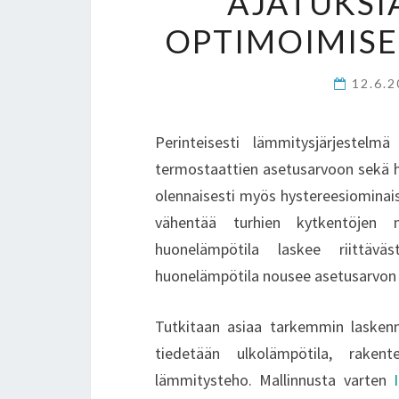
AJATUKSI
OPTIMOIMISE
12.6.
Perinteisesti lämmitysjärjestel
termostaattien asetusarvoon sekä 
olennaisesti myös hystereesiominais
vähentää turhien kytkentöjen 
huonelämpötila laskee riittäv
huonelämpötila nousee asetusarvon yl
Tutkitaan asiaa tarkemmin laskenna
tiedetään ulkolämpötila, rake
lämmitysteho. Mallinnusta varten