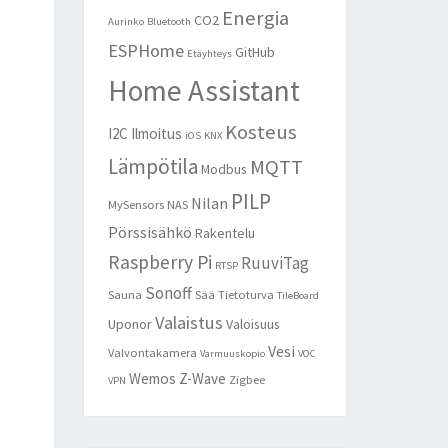
Energia
CO2
Aurinko
Bluetooth
ESPHome
GitHub
Etäyhteys
Home Assistant
Kosteus
I2C
Ilmoitus
iOS
KNX
Lämpötila
MQTT
Modbus
PILP
Nilan
MySensors
NAS
Pörssisähkö
Rakentelu
Raspberry Pi
RuuviTag
RTSP
Sonoff
Sauna
Sää
Tietoturva
TileBoard
Valaistus
Uponor
Valoisuus
Vesi
Valvontakamera
Varmuuskopio
VOC
Wemos
Z-Wave
Zigbee
VPN