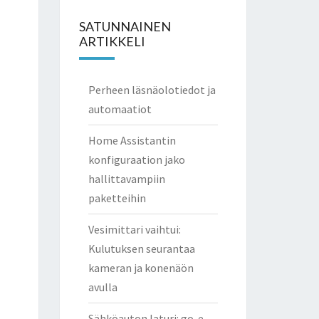
SATUNNAINEN
ARTIKKELI
Perheen läsnäolotiedot ja
automaatiot
Home Assistantin
konfiguraation jako
hallittavampiin
paketteihin
Vesimittari vaihtui:
Kulutuksen seurantaa
kameran ja konenäön
avulla
Sähköauton laturi: go-e