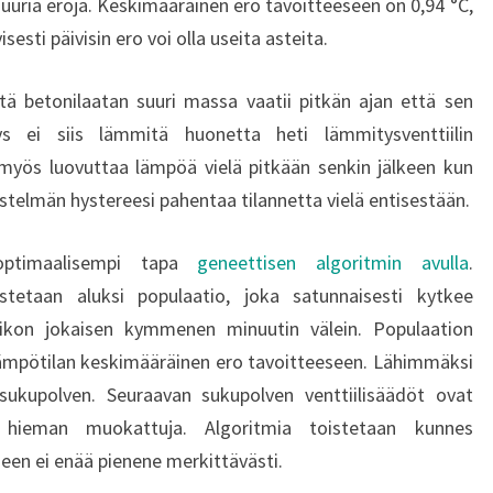
suuria eroja. Keskimääräinen ero tavoitteeseen on 0,94 °C,
sesti päivisin ero voi olla useita asteita.
tä betonilaatan suuri massa vaatii pitkän ajan että sen
ys ei siis lämmitä huonetta heti lämmitysventtiilin
myös luovuttaa lämpöä vielä pitkään senkin jälkeen kun
jestelmän hystereesi pahentaa tilannetta vielä entisestään.
 optimaalisempi tapa
geneettisen algoritmin avulla
.
tetaan aluksi populaatio, joka satunnaisesti kytkee
viikon jokaisen kymmenen minuutin välein. Populaation
elämpötilan keskimääräinen ero tavoitteeseen. Lähimmäksi
sukupolven. Seuraavan sukupolven venttiilisäädöt ovat
a hieman muokattuja. Algoritmia toistetaan kunnes
een ei enää pienene merkittävästi.